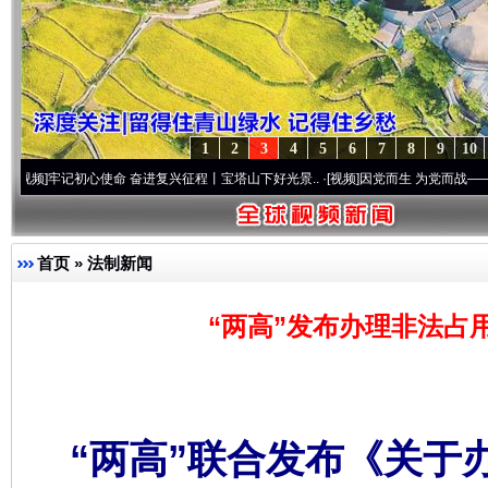
1
2
3
4
5
6
7
8
9
10
记初心使命 奋进复兴征程丨宝塔山下好光景..
·[视频]
因党而生 为党而战——百年“纪”事
首页
»
法制新闻
“两高”发布办理非法占
“两高”联合发布《关于