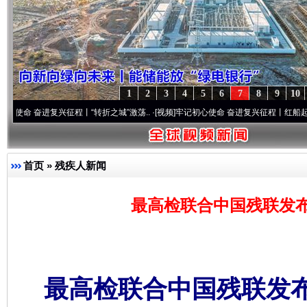
1
2
3
4
5
6
7
8
9
10
进复兴征程丨“转折之城”激荡..
·[视频]
牢记初心使命 奋进复兴征程丨红船起航处 潮起..
首页
»
残疾人新闻
最高检联合中国残联发
最高检联合中国残联发