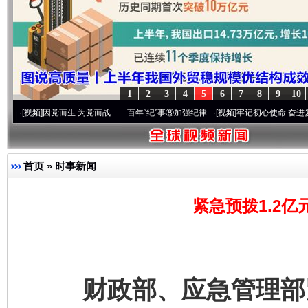
1
2
3
4
5
6
7
8
9
10
]
因党而生 为党而战——百年“纪”事⑧加强纪律..
·[视频]
牢记初心使命 奋进复兴征程丨“
首页
»
时事新闻
紧急预拨1.2亿
财政部、应急管理部紧急