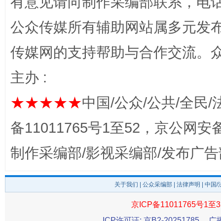
有意见请向制作采编部联系，电话：0
公众传媒所有辅助网站属多元发
传媒网的支持帮助与合作交流。
主办 :
★★★★★
中国/公众/公共/全民/
揭开“小金库”的免责幌子
备11011765号1至52，京公网安备：
制作采编部/影视采编部/发布广告
关于我们
|
公众采编部
|
法律声明
| 中国
京ICP备11011765号1至3
ICP许可证: 京B2-20251785
广