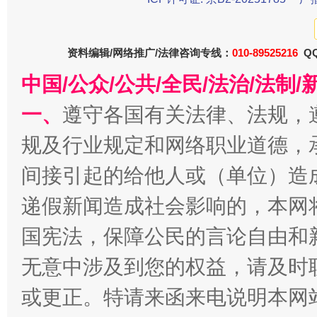
受贿1.44亿！段成刚被判无期
从幼儿
资料编辑/网络推广/法律咨询专线：
010-89525216
QQ
中国/公众/公共/全民/法治/法
一、
遵守各国有关法律、法规，
规及行业规定和网络职业道德，
间接引起的给他人或（单位）造
递假新闻造成社会影响的，本网
国宪法，保障公民的言论自由和
全民健身五年计划来了！等你上场
无意中涉及到您的权益，请及时
或更正。特请来函来电说明本网