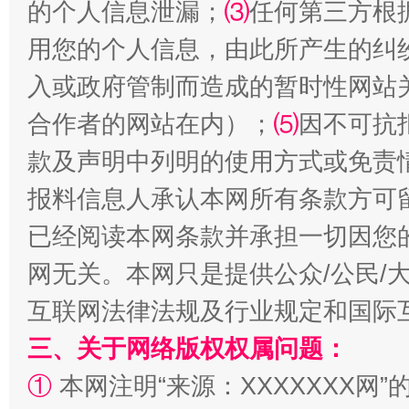
的个人信息泄漏；
⑶
任何第三方根
全民健身五年计划来了！等你上场
用您的个人信息，由此所产生的纠
入或政府管制而造成的暂时性网站
合作者的网站在内）；
⑸
因不可抗
款及声明中列明的使用方式或免责
报料信息人承认本网所有条款方可
已经阅读本网条款并承担一切因您
阿坝州三大球赛在茂县开幕
规模最
网无关。本网只是提供公众/公民/
互联网法律法规及行业规定和国际
三、关于网络版权权属问题：
①
本网注明“来源：XXXXXXX网”