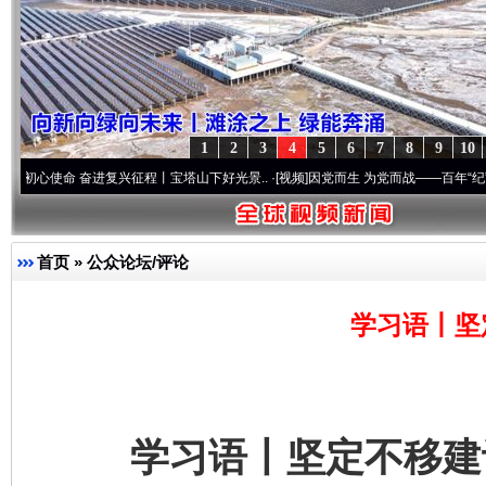
1
2
3
4
5
6
7
8
9
10
 奋进复兴征程丨宝塔山下好光景..
·[视频]
因党而生 为党而战——百年“纪”事⑧加强纪律
首页
»
公众论坛/评论
学习语丨坚
学习语丨坚定不移建