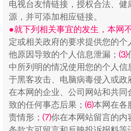
电视台友情链接，授权合法、健
源，并可添加相应链接。
●就下列相关事宜的发生，本网
定或相关政府的要求提供您的个
揭开“小金库”的免责幌子
他原因导致的个人信息泄漏；
⑶
中所列明的情况使用您的个人信
于黑客攻击、电脑病毒侵入或政
在本网的企业、公司网站和共同
致的任何事态后果；
⑹
本网在各
责情形；
⑺
你在本网站留言的内
受贿1.44亿！段成刚被判无期
从幼儿
条款方可留言和反映投诉报料等