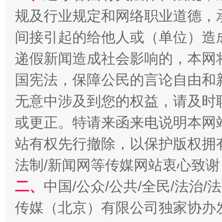
规及行业规定和网络职业道德，
间接引起的给他人或（单位）造
东山县通报“牛蛙产品抗生素超标问题”
法
递假新闻造成社会影响的，本网
国宪法，保障公民的言论自由和
无意中涉及到您的权益，请及时
或更正。特请来函来电说明本网
站有权先行撤除，以保护版权拥有者
法制/新闻网等传媒网站衷心致谢
千年窑火 生生不息
一
二、
中国/公众/公共/全民/法治
传媒（北京）有限公司独家协办