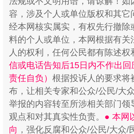
法规或不文明用语，请谅解！如
容，涉及个人或单位版权和其它
经本网核实属实，有权先行撤除
料的个人或单位，本网根据有关
扯下公款旅游的“隐身衣”
如何以同
人的权利，任何公民都有陈述权
信或电话告知后15日内不作出
责任自负）
根据投诉人的要求将
布，让相关专家和公众/公民/大
举报的内容转至所涉相关部门领
观点和对其真实性负责。
● 本
向
，强化反腐和公众/公民/大众