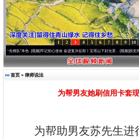
1
2
3
4
5
6
7
8
9
10
队”本色
·[视频]
牢记初心使命 奋进复兴征程丨宝塔山下好光景..
·[视频]
因党而生 为党而战
首页
»
律师说法
为帮男友她刷信用卡套现
为帮助男友苏先生进行