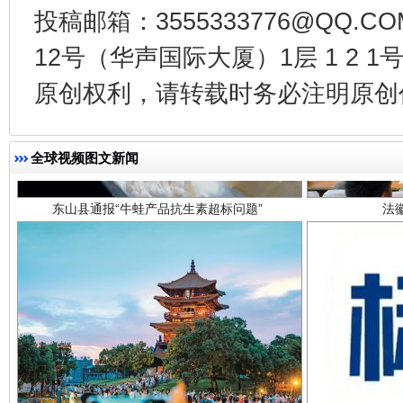
投稿邮箱：3555333776@QQ
12号（华声国际大厦）1层 1 2
原创权利，请转载时务必注明原创作
东山县通报“牛蛙产品抗生素超标问题”
法
全球视频图文新闻
千年窑火 生生不息
一