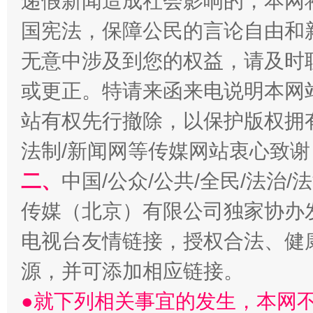
递假新闻造成社会影响的，本网
国宪法，保障公民的言论自由和
无意中涉及到您的权益，请及时
或更正。特请来函来电说明本网
揭开“小金库”的免责幌子
站有权先行撤除，以保护版权拥有者
法制/新闻网等传媒网站衷心致谢
二、
中国/公众/公共/全民/法治
传媒（北京）有限公司独家协办
电视台友情链接，授权合法、健
源，并可添加相应链接。
受贿1.44亿！段成刚被判无期
从幼儿
●就下列相关事宜的发生，本网