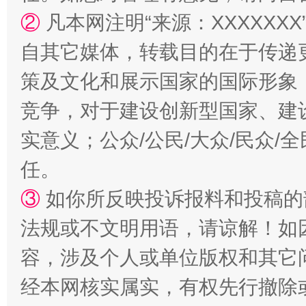
②
凡本网注明“来源：XXXXX
自其它媒体，转载目的在于传递
扯下公款旅游的“隐身衣”
如何以同
策及文化和展示国家的国际形象
竞争，对于建设创新型国家、建
实意义；公众/公民/大众/民众
任。
③
如你所反映投诉报料和投稿的
法规或不文明用语，请谅解！如
容，涉及个人或单位版权和其它
“蜀中异人”王建安的艺术幻境
经本网核实属实，有权先行撤除