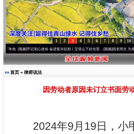
1
2
3
4
5
6
7
8
9
10
[视频]
牢记初心使命 奋进复兴征程丨宝塔山下好光景..
·[视频]
因党而生 为党而战——百年
首页
»
律师说法
因劳动者原因未订立书面劳
2024年9月19日，