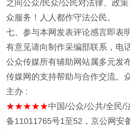
之间公众/民众/公民对法律、政
众服务！人人都作守法公民。
七、参与本网发表评论感言即表明
有意见请向制作采编部联系，电话：0
公众传媒所有辅助网站属多元发
完善运行机制助力责任有效落实
一纸欠条
传媒网的支持帮助与合作交流。
主办 :
★★★★★
中国/公众/公共/全民/
备11011765号1至52，京公网安备：