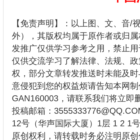
【免责声明】：以上图、文、音/
东山县通报“牛蛙产品抗生素超标问题”
法
外），其版权均属于原作者或归属
发推广仅供学习参考之用，禁止用
仅供交流学习了解法律、法规、政
权，部分文章转发推送时未能及时
意侵犯到您的权益烦请告知本网制作采编
GAN160003，请联系我们将立即删
投稿邮箱：3555333776@QQ
千年窑火 生生不息
一
12号（华声国际大厦）1层 1 2
原创权利，请转载时务必注明原创作