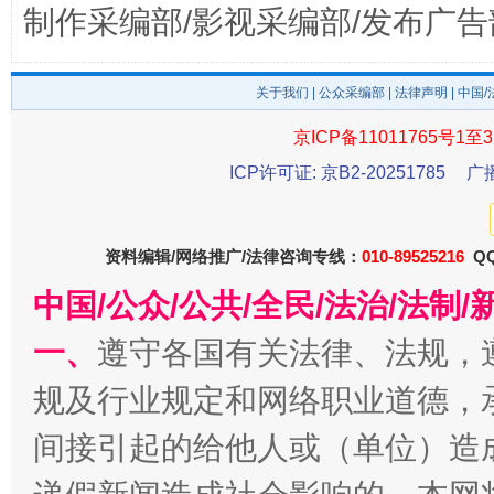
制作采编部/影视采编部/发布广告
东山县通报“牛蛙产品抗生素超标问题”
法
关于我们
|
公众采编部
|
法律声明
| 中国
京ICP备11011765号1至3
ICP许可证: 京B2-20251785
广
资料编辑/网络推广/法律咨询专线：
010-89525216
QQ
中国/公众/公共/全民/法治/法
千年窑火 生生不息
一
一、
遵守各国有关法律、法规，
规及行业规定和网络职业道德，
间接引起的给他人或（单位）造