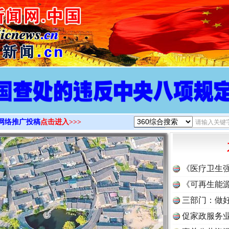
>
网络推广投稿
点击进入>>>
《医疗卫生
《可再生能源
三部门：做好
促家政服务业