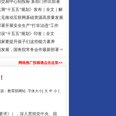
源交易中心招投标 多部门作出部署
测“十五五”规划》发布｜全文｜解
意见推动互联网基础资源高质量发展
署开展安全生产“打非治违”工作
设“十五五”规划》印发｜全文
国家要提升孩子们这些能力素养
 奋进复兴征程丨“转折之城”激荡..
·[视频]
牢记初心使命 奋进复兴征程丨红船起航处 潮起
能发展，国务院常务会作最新部署⇒
网络推广投稿请点击这里>>
！
来源：
教育部网站
字体大小[
大
中
小
]
要求》），深入贯彻党中央、国