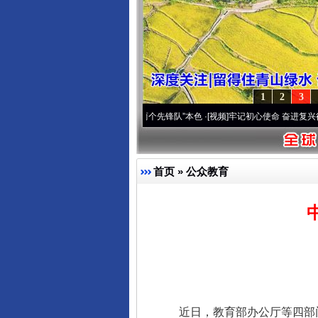
1
2
3
变雪域高原..
·[视频]
永葆“两个先锋队”本色
·[视频]
牢记初心使命 奋进复兴征程丨宝塔山
首页
»
公众教育
近日，教育部办公厅等四部门