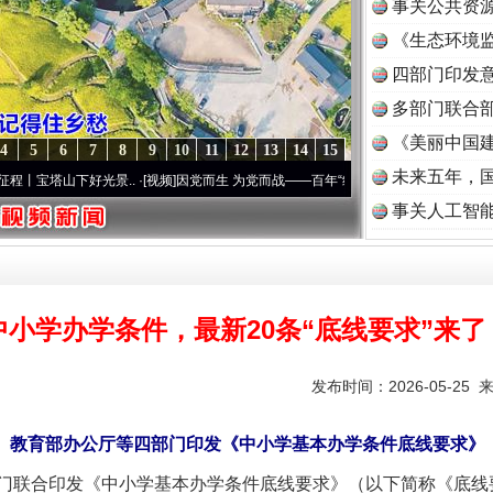
事关公共资
《生态环境监
读
四部门印发
多部门联合部
《美丽中国建
4
5
6
7
8
9
10
11
12
13
14
15
未来五年，
下好光景..
·[视频]
因党而生 为党而战——百年“纪”事⑧加强纪律..
·[视频]
牢记初心使命
事关人工智
中小学办学条件，最新20条“底线要求”来了
发布时间：2026-05-25 
教育部办公厅等四部门印发《中小学基本办学条件底线要求》
联合印发《中小学基本办学条件底线要求》（以下简称《底线