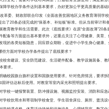
保障学校办学条件达到基本要求，办好更加公平更高质量的基础
改革委、财政部联合印发《全面改善贫困地区义务教育薄弱学校
，提出了20条必须完成的“保基本、补短板”标准。但从当前审计
展教育教学和生活需要。此次《底线要求》在原“全面改薄”20
件配备等方面提出基本要求外，还重点关注了心理健康、美育、
发现的各类短板隐患，回应群众期盼，促进中小学生身心健康、
哪些方面对学校办学条件提出了底线要求？
校舍建设、安全防范建设、生活硬件配备、教学设施装备、教
基本要求。
确校园旗台旗杆设置和国旗使用要求。针对危房情况，要求拆
加固评估达标后使用。对教室等室内采光和照明提出要求。
学校一键报警装置、防冲撞设施、视频监控安装、消防和应急
学校饮用水和寄宿制学校食堂、学生宿舍床位、厕所、盥洗设
学校课桌椅、体育活动场地和设施设备、心理辅导室、数字化