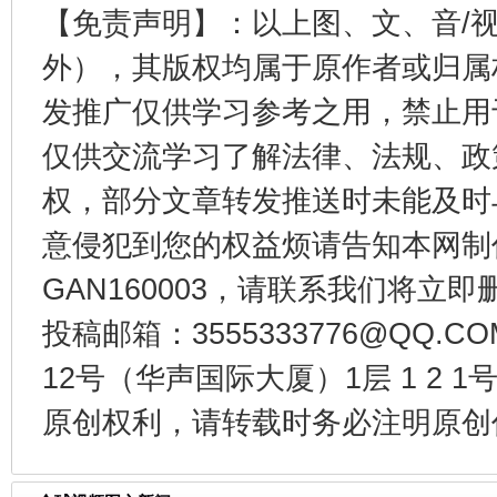
【免责声明】：以上图、文、音/
东山县通报“牛蛙产品抗生素超标问题”
法
外），其版权均属于原作者或归属
发推广仅供学习参考之用，禁止用
仅供交流学习了解法律、法规、政
权，部分文章转发推送时未能及时
意侵犯到您的权益烦请告知本网制作采编
GAN160003，请联系我们将立即删
投稿邮箱：3555333776@QQ
千年窑火 生生不息
一
12号（华声国际大厦）1层 1 2
原创权利，请转载时务必注明原创作