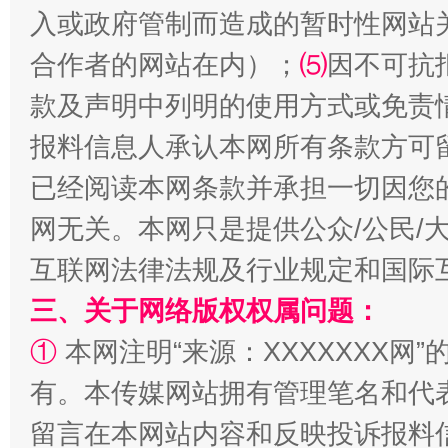
入或政府管制而造成的暂时性网站
合作者的网站在内）；
⑸
因不可抗
款及声明中列明的使用方式或免责
报料信息人承认本网所有条款方可
全民健身五年计划来了！等你上场
已经阅读本网条款并承担一切因您
网无关。本网只是提供公众/公民/
互联网法律法规及行业规定和国际
三、关于网络版权权属问题：
①
本网注明“来源：XXXXXXX网”
有。本传媒网站拥有管理笔名和代
阿坝州三大球赛在茂县开幕
规模最
留言在本网站内容和反映投诉报料