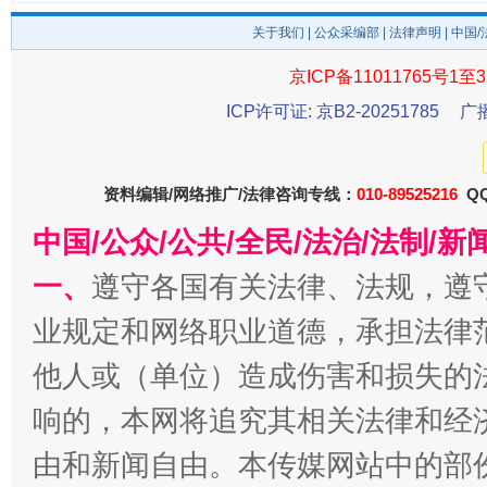
关于我们
|
公众采编部
|
法律声明
| 中国
京ICP备11011765号1至3
ICP许可证: 京B2-20251785
广
资料编辑/网络推广/法律咨询专线：
010-89525216
QQ
中国/公众/公共/全民/法治/法制/
一、
遵守各国有关法律、法规，遵
千年窑火 生生不息
一
业规定和网络职业道德，承担法律
他人或（单位）造成伤害和损失的
响的，本网将追究其相关法律和经
由和新闻自由。本传媒网站中的部