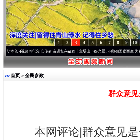
1
2
3
4
5
6
7
8
9
10
[视频]
牢记初心使命 奋进复兴征程丨宝塔山下好光景..
·[视频]
因党而生 为党而战——百年
首页
»
全民参政
群众意见
本网评论|群众意见是