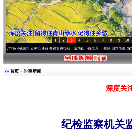
1
2
3
4
5
6
7
8
9
10
[视频]
牢记初心使命 奋进复兴征程丨宝塔山下好光景..
·[视频]
因党而生 为党而战——百年
首页
»
时事新闻
深度关
纪检监察机关