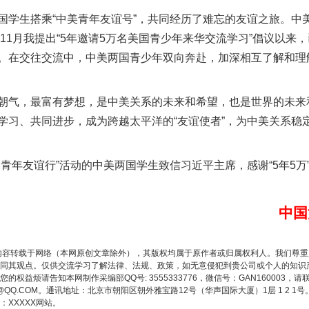
生搭乘“中美青年友谊号”，共同经历了难忘的友谊之旅。中
年11月我提出“5年邀请5万名美国青少年来华交流学习”倡议以来
。在交往交流中，中美两国青少年双向奔赴，加深相互了解和理
以产业富民促振兴
气，最富有梦想，是中美关系的未来和希望，也是世界的未来
学习、共同进步，成为跨越太平洋的“友谊使者”，为中美关系稳
年友谊行”活动的中美两国学生致信习近平主席，感谢“5年5万
中国
内容转载于网络（本网原创文章除外），其版权均属于原作者或归属权利人。我们尊
从幼儿园到大学，有这些资助
同其观点。仅供交流学习了解法律、法规、政策，如无意侵犯到贵公司或个人的知识
权益烦请告知本网制作采编部QQ号: 3555333776，微信号：GAN160003，请
3776@QQ.COM。通讯地址：北京市朝阳区朝外雅宝路12号（华声国际大厦）1层 1 
XXXXX网站。