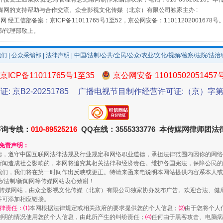
媒网的支持帮助与合作交流。众全影视文化传媒（北京）有限公司独家主办 :
网 经工信部备案：京ICP备11011765号1至52，京公网安备：11011202001678号
部/代理部敬上。
如何以同查同治破解风腐交织难题
我们
|
公众采编部
|
法律声明
| 中国/法制/公共/全民/公众/农业/文化/视频/检察/法院/法治
京ICP备11011765号1至35
京公网安备 11010502051457
证: 京B2-20251785
广播电视节目制作经营许可证:（京）字第3
咨询专线：
010-89525216
QQ在线：3555333776 本传媒网律师团
和免责声明：
德，遵守中国互联网法律法规及行业规定和网络职业道德，承担法律范围内因你的网络
新闻造成社会影响的，本网将追究其相关法律和经济责任。维护各国宪法，保障公民的
我们，我们将在第一时间作出反映或更正。特请来函来电说明本网站提供内容系本人或
一颗心始终滚烫
治/法制/新闻网等传媒网站衷心致谢！
新闻网等传媒网站，由众全影视文化传媒（北京）有限公司独家协办发布广告。欢迎合法、
并可添加相应链接。
律责任：⑴
本网根据法律规定或相关政府的要求提供您的个人信息；
⑵
由于您将个人
列明的情况使用您的个人信息，由此所产生的纠纷责任；
⑷
任何由于黑客攻击、电脑病