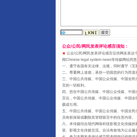
阿坝州三大球赛在茂县开幕
公众/公民/网民发表评论感言须知：
★
公众/公民/网民发表评论感言仅供网友表达个人看法
闻Chinese legal system new
一、遵守各国有关法律、法规，同时遵守《
互
二、尊重网上道德，承担一切因您的行为而直
三、中国公共传媒、中国公众传媒、中国全民传媒China 
国家大学科技园优化重塑工作
言的一切权利。
四、您在中国公共传媒、中国公众传媒、中国全民传媒Chin
言论，中国公共传媒、中国公众传媒、中国全民传媒China
载或引用。
五、中国公共传媒、中国公众传媒、中国全民传媒China 
员有权保留或删除其管辖留言中的任意内容。
六、本传媒结合现代网络科技影视文化传媒的新
策、影视文化传媒交流。合法有效地为公众服
七、参与本网发表评论感言即表明您已经阅读并