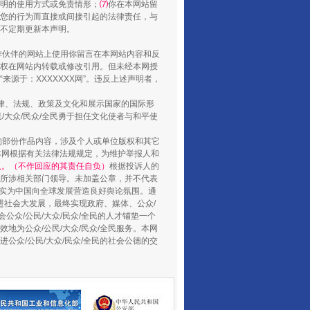
明的使用方式或免责情形；
⑺
你在本网站留
您的行为而直接或间接引起的法律责任，与
将不定期更新本声明。
合作伙伴的网站上使用你留言在本网站内容和反
权在网站内转载或修改引用。但未经本网授
源于：XXXXXXX网”。违反上述声明者，
法律、法规、政策及文化和展示国家的国际形
大众/民众/全民勇于担任文化使者与和平使
行业协会接连发公告
的部份作品内容，涉及个人或单位版权和其它
本网根据有关法律法规规定，为维护举报人和
认。（不作回应的其责任自负）
根据投诉人的
至所涉相关部门领导。未加盖公章，并不代表
督，实为中国向全球发展营造良好舆论氛围。通
促进社会大发展，最终实现政府、媒体、公众/
公众/公民/大众/民众/全民的人才铺垫一个
地为公众/公民/大众/民众/全民服务。本网
进公众/公民/大众/民众/全民的社会公德的交
让核能赋能千行百业