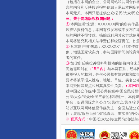
（包括在本网的企业、公司网站和共同合作
言的内容和反映投诉报料信息人承认本网所
本网无关。本网只是提供公众/公民/大众/
三、关于网络版权权属问题：
①
本网注明“来源：XXXXXXX网”的所有
映投诉报料信息，本网有权发布或不发布在
权的网站不得转载、摘编或利用其它方式使用
本网将追究其相关法律责任和经济责任。如
②
凡本网注明“来源：XXXXXXX”（非
象，增强国家软实力，参与国际新闻舆论竞争
完善运行机制助力责任有效落
者的重任。
③
如你所反映投诉报料和投稿的部份内容未
问题需即时在
（15日内）
与本网联系，经本
被举报人的权利，任何公民都有陈述权和知
要求将被举报人姓名、地址、单位、实名公布
本网赞同其观点和对其真实性负责。
● 本
过中国公众传媒/中国公共传媒/中国全民传媒
公民/大众/民众/全民三者的和谐统一。本传
平台，促进国际之间公众/公民/大众/民众/
站以互联网网络信息传媒为主，全面贴近公众/
往；展现“服务百姓”和“说真话、重实事”的公
※ 联系方式：
中国/公众/公共/全民/法治/
东山县通报“牛蛙产品抗生素超标问