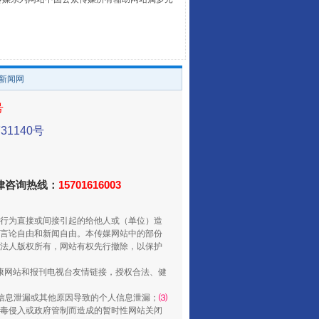
。
养老服务师职业资格制度暂行规定
/新闻网
号
1140号
法律咨询热线：
15701616003
行为直接或间接引起的给他人或（单位）造
言论自由和新闻自由。本传媒网站中的部份
法人版权所有，网站有权先行撤除，以保护
还老百姓一个明白家底
健康网站和报刊电视台友情链接，授权合法、健
信息泄漏或其他原因导致的个人信息泄漏；
⑶
毒侵入或政府管制而造成的暂时性网站关闭