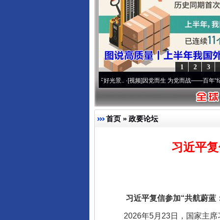
东山县通报“牛蛙产品抗生素超标问
1
2
3
使命 奋进复兴征程丨宝塔山下好光景..
·[视频]
因党而生 为党而战——百年“纪”事⑧加强
首页
»
政要论坛
千年窑火 生生不息
习近平复
习近平复信参加“共航蔚蓝：
2026年5月23日，国家主席