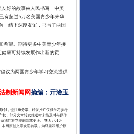
美友好的故事由人民书写，中美
，已有超过5万名美国青少年来华
解，结下深厚友谊，书写了两国
酒驾未被当场查获能处罚吗
和希望。期待更多中美青少年接
定健康可持续发展作出新的贡
”倡议为两国青少年学习交流提供
法制新闻网
摘编
：
亓淦玉
重原创，也注重分享。转发推广仅供学习参考
“后车司机肯定在骂我”
产权，部分文章转发推送时未能及时与原作
联系我们将立即删除或更正。电话：010-
2 1号。本网原创文章欢迎转载，为尊重和维护原