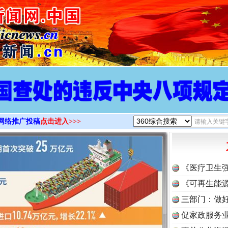
>
实
一纸欠条伤亲情 巡回调解促和解..
网络推广投稿
点击进入>>>
《医疗卫生
《可再生能源
三部门：做好
促家政服务业