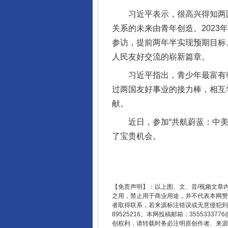
习近平表示，很高兴得知两国学
关系的未来由青年创造。2023
参访，提前两年半实现预期目标
揭开“小金库”的免责幌子
人民友好交流的崭新篇章。
习近平指出，青少年最富有朝
过两国友好事业的接力棒，相互
献。
近日，参加“共航蔚蓝：中美青
了宝贵机会。
【免责声明】：以上图、文、音/视频文章
受贿1.44亿！段成刚被判无期
之用，禁止用于商业用途，并不代表本网赞
者取得联系，若来源标注错误或无意侵犯到您的
89525216。本网投稿邮箱：355533
创权利，请转载时务必注明原创作者、来源：