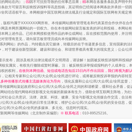
者的网站在内）；
⑸
因不可抗拒导致的任何事态后果；
⑹
本网在各服务条款及声明中列
有条款方可留言和反映投诉报料等讯息投稿，其证明你已经阅读本网条款并承担一切因
民众/全民话语权平台。本网根据中国互联网法律法规及行业规定和国际互联网有关规定
作品，版权均属于XXXXXXX网所有。本传媒网站拥有管理笔名和代表某些合作伙伴在
本网及本网所属网站的一切权力。你在本传媒网站留言板发表的评论和投稿，本网站有
本网上述作品。已经本网授权使用作品的单位或网站，应在授权范围内使用，并注明“来
您对管理有意见，请向留言板管理员或向本传媒网站反映。
本传媒系列网站）的作品，均转载自其它媒体，转载目的在于传递更多信息，宣传国家的
，对于建设创新型国家、建设和谐社会、和谐世界都具有重大的现实意义；公众/公民/
实
一纸欠条伤亲情 巡回调解促和解..
显示发布，因涉及相关法律法规或不文明用语，请谅解！如因被反映投诉报料和投稿
网核实属实，有权先行撤除或暂时屏蔽。注：被反映投诉举报或报料的个人或单位，
情权的权利，
在收到本网信函、短信或电话告知后15日内不作出回应，我们将视为默
，让相关专家和公众/公民/大众/民众/全民进行评论，或将被反映投诉举报的内容转
网以多种传播形式传播主流媒体舆论为导向
，强化反腐和公众/公民/大众/民众/全民监
等传媒网站架起政府和公众/公民/大众/民众/全民之间的和谐桥梁，缓和社会矛盾，
媒网站结合现代网络科技影视文化传媒的新媒体有生力，借助全球互联网主阵地，为社会
全民对社会公共意识、法律、政策、科技、健康、安全与影视文化传媒合作交流，合法有效
公民/大众/民众/全民的日常生活事实，维护公众/公民/大众/民众/全民的安全信息，促
众/公民/大众/民众/全民的多媒体、多元化、信息时代现实。
法制/新闻网等传媒网站（北京制作采编部）
※ 联系电话：
010-89525216。
题”
法徽映军营 权益有保障