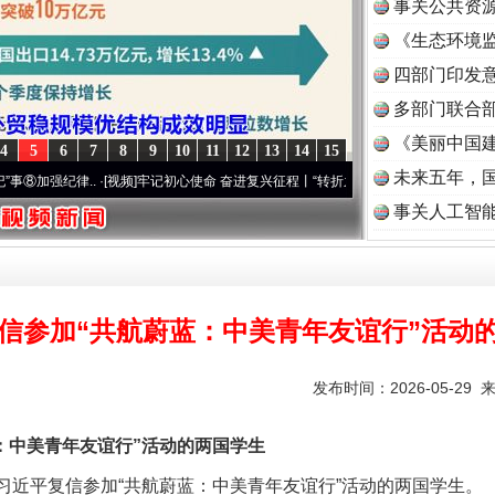
事关公共资
题”
法徽映军营 权益有保障
《生态环境监
读
四部门印发
多部门联合部
《美丽中国建
4
5
6
7
8
9
10
11
12
13
14
15
未来五年，
纪律..
·[视频]
牢记初心使命 奋进复兴征程丨“转折之城”激荡..
·[视频]
牢记初心使命 奋
事关人工智
一批国家标准开始实施
信参加“共航蔚蓝：中美青年友谊行”活动
发布时间：2026-05-29 
中美青年友谊行”活动的两国学生
习近平复信参加“共航蔚蓝：中美青年友谊行”活动的两国学生。