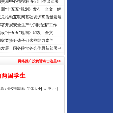
源交易中心招投标 多部门作出部署
让核能赋能千行百业
测“十五五”规划》发布｜全文｜解
意见推动互联网基础资源高质量发展
署开展安全生产“打非治违”工作
设“十五五”规划》印发｜全文
国家要提升孩子们这些能力素养
进复兴征程丨红船起航处 潮起..
·[视频]
一首歌的时间，读懂乐至的“诗与远方”
·[视频]
从
能发展，国务院常务会作最新部署⇒
网络推广投稿请点击这里>>
从数据变化看反腐深化
的两国学生
来源：
外交部网站
字体大小[
大
中
小
]