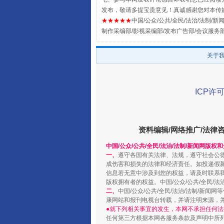
发布，敬请多提宝贵意见！真诚感谢您对本传
★★★★★
中国/公众/公共/全民/法治/法制/新闻
制作采编部/影视采编部/发布广告部/会议服务
扯下公款旅游的“隐身衣”
关于
ICP许可
资料编辑/网络推广/法律
中国/公众/公共/全民/法治/法制/新闻网版权
一、
遵守各国有关法律、法规，遵守社会公
成伤害和损失的法律和经济责任。如投递假
信息若无意中涉及到您的权益，请及时联系
“蜀中异人”王建安的艺术幻境
版权拥有者的权益。中国/公众/公共/全民/法
二、
中国/公众/公共/全民/法治/法制/
康网站和报刊电视台转载，并请注明来源，
●就下列相关事宜的发生，本网不承担任何法
任何第三方根据本网各服务条款及声明中所