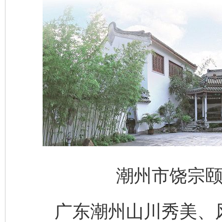
潮州市饶宗颐
广东潮州山川秀美、风