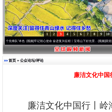
1
2
3
4
5
6
7
8
9
10
队”本色
·[视频]
牢记初心使命 奋进复兴征程丨宝塔山下好光景..
·[视频]
因党而生 为党而战
首页
»
公众论坛/评论
廉洁文化中国
廉洁文化中国行丨岭海