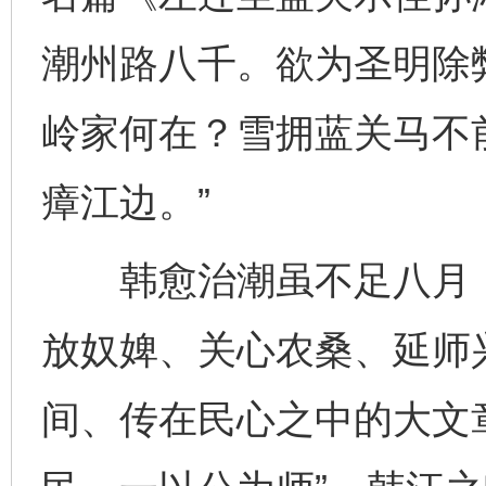
潮州路八千。欲为圣明除
岭家何在？雪拥蓝关马不
瘴江边。”
韩愈治潮虽不足八月，
放奴婢、关心农桑、延师
间、传在民心之中的大文