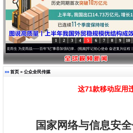
1
2
3
4
5
6
7
8
9
10
为党而战——百年“纪”事⑧加强纪律..
·[视频]
牢记初心使命 奋进复兴征程丨“转折之城”激荡
首页
»
公众全民传媒
这71款移动应用
国家网络与信息安全信