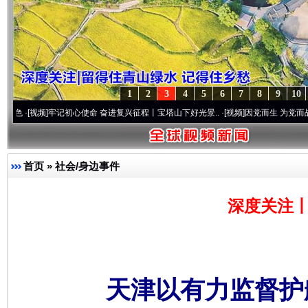
1
2
3
4
5
6
7
8
9
10
频]
牢记初心使命 奋进复兴征程丨宝塔山下好光景..
·[视频]
因党而生 为党而战——百年“纪
首页
»
社会/身边事件
深度关注丨
天津以有力监督护