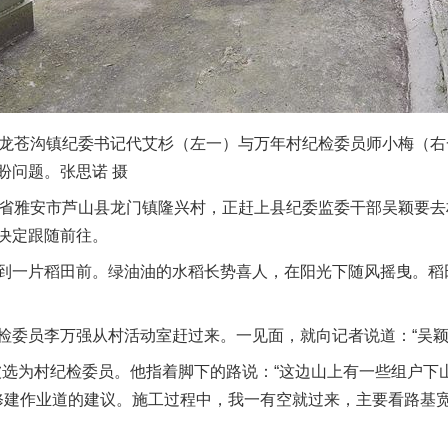
龙苍沟镇纪委书记代艾杉（左一）与万年村纪检委员师小梅（右
盼问题。张思诺 摄
省雅安市芦山县龙门镇隆兴村，正赶上县纪委监委干部吴颖要去
决定跟随前往。
一片稻田前。绿油油的水稻长势喜人，在阳光下随风摇曳。稻
员李万强从村活动室赶过来。一见面，就向记者说道：“吴颖可
被选为村纪检委员。他指着脚下的路说：“这边山上有一些组户下
了修建作业道的建议。施工过程中，我一有空就过来，主要看路基