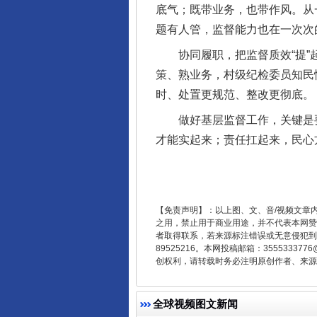
底气；既带业务，也带作风。从
题有人管，监督能力也在一次次
协同履职，把监督质效“提”起
策、熟业务，村级纪检委员知民
时、处置更规范、整改更彻底。
做好基层监督工作，关键是要
才能实起来；责任扛起来，民心
东山县通报“牛蛙产品抗生素超标问
【免责声明】：以上图、文、音/视频文章
之用，禁止用于商业用途，并不代表本网赞
者取得联系，若来源标注错误或无意侵犯到您的
89525216。本网投稿邮箱：355533
创权利，请转载时务必注明原创作者、来源：
全球视频图文新闻