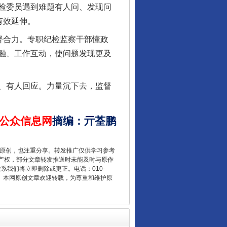
检委员遇到难题有人问、发现问
有效延伸。
督合力。专职纪检监察干部懂政
融、工作互动，使问题发现更及
、有人回应。力量沉下去，监督
让核能赋能千行百业
公众信息网
摘编
：
亓荃鹏
重原创，也注重分享。转发推广仅供学习参考
产权，部分文章转发推送时未能及时与原作
联系我们将立即删除或更正。电话：010-
2 1号。本网原创文章欢迎转载，为尊重和维护原