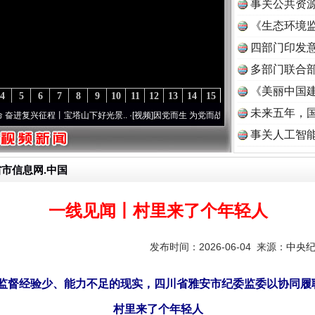
事关公共资
《生态环境监
读
四部门印发
多部门联合部
《美丽中国建
4
5
6
7
8
9
10
11
12
13
14
15
未来五年，
程丨宝塔山下好光景..
·[视频]
因党而生 为党而战——百年“纪”事⑧加强纪律..
·[视频]
牢
事关人工智
省市信息网.中国
一线见闻丨村里来了个年轻人
发布时间：2026-06-04 来源：
中央
监督经验少、能力不足的现实，四川省雅安市纪委监委以协同履
村里来了个年轻人