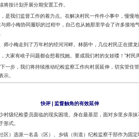
续将按计划开展分期安置工作。
，是我们监督工作的着力点。在解决村民一件件小事中，慢慢地
，在与师小梅协同履职的过程中，自己也从她那里学会了许多接地
。
师小梅走到了万年村的经河河畔。林荫中，几位村民正在摆龙
大家有啥子问题都会想着找她。要成我们村的女娃喽！”村民
一步，我们将持续推动纪检监察工作向村居延伸，切实管住管
表示。
快评 | 监督触角的有效延伸
村级纪检委员面临的现实困境。身在最基层，面对乡里乡亲抹
实
一纸欠条伤亲情 巡回调解促和解..
于形式。
区）选派一名县（区）、乡镇（街道）纪检监察干部作为固定