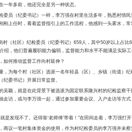
一年多前，他还完全是另一种状态。
委员（纪委书记）一样，李万强在村里生活多年，熟悉村情民
刚刚上任时，看着监督指引上的工作流程，他感到一头雾水，常
（社区）纪检委员（纪委书记）659人，其中50岁以上占比6
安萍介绍，他们普遍履职能力偏弱，监督能力和水平不能满足实际
如何推动监督工作向村延伸？
，为每个村（社区）选派一名年轻县（区）、乡镇（街道）纪
（纪委书记）开展日常监督。
吴颖，就是在此背景下被选派为固定联系隆兴村的纪检监察干
独走访，或与李万强一起，通过参加重要会议、入户走访等方式
是发现不了。还得靠‘老师傅’带着！”在田间走着，李万强打开
商议一笔村集体资金的使用，作为村纪检委员的李万强并未察