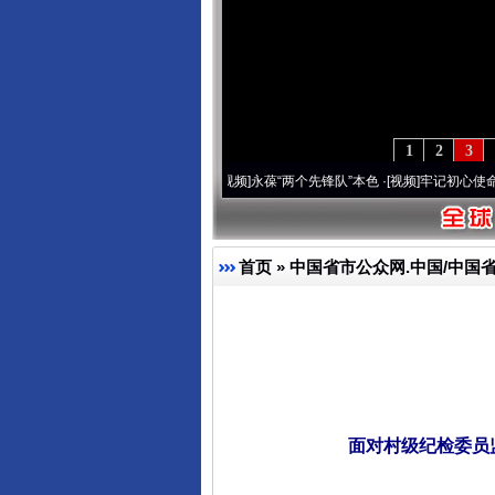
1
2
3
年 深刻改变雪域高原..
·[视频]
永葆“两个先锋队”本色
·[视频]
牢记初心使命 奋进复兴征
首页
»
中国省市公众网.中国/中国
面对村级纪检委员