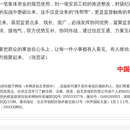
一笔集体资金的规范使用，到一项安居工程的推进整改，村级纪
的实战中磨砺出来。这不仅是业务的“传帮带”，更是监督触角的
来。基层监督点多、线长、面广，必须发挥协同优势，凝聚监
情、接地气，双方优势互补、协同作战，通过信息互通、力量互
把群众的事放在心头上，让每一件小事都有人看见、有人推动
方能聚起来。（张思诺）
题”
法徽映军营 权益有保障
中国
内容转载于网络（本网原创文章除外），其版权均属于原作者或归属权利人。我们尊
同其观点。仅供交流学习了解法律、法规、政策，如无意侵犯到贵公司或个人的知识
权益烦请告知本网制作采编部QQ号: 3555333776，微信号：GAN160003，请
3776@QQ.COM。通讯地址：北京市朝阳区朝外雅宝路12号（华声国际大厦）1层 1 
XXXXX网站。