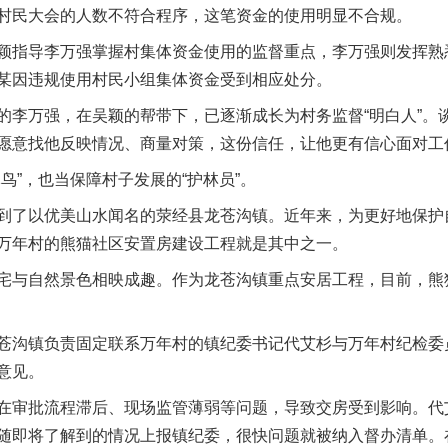
村民大会的人数不符合程序，这笔资金的使用明显不合规。
指导李万强掌握村集体资金使用的监督重点，李万强则发挥熟
某因违规使用村民小组集体资金受到相应处分。
万强，在吴颖的帮带下，已逐渐成长为村务监督“明白人”。
愿意找他反映情况、商量对策，这份信任，让他更有信心面对工
”，也当保障村子发展的“护林员”。
了以优美山水闻名的荥经县龙苍沟镇。近年来，为更好地保护
万年村的熊猫社区安置房建设工程就是其中之一。
与自然景色相映成趣。作为龙苍沟镇重点安居工程，目前，熊
沟镇负责固定联系万年村的镇纪委书记代艾杉与万年村纪检委
意见。
审批流程滞后、现场监管薄弱等问题，导致交房受到影响。代
随即将了解到的情况上报镇纪委，很快问题就被纳入督办清单。