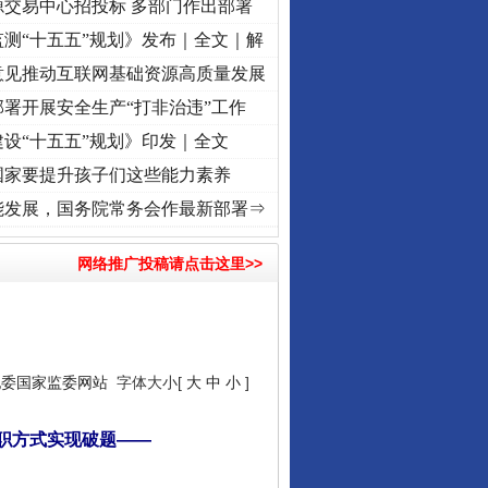
源交易中心招投标 多部门作出部署
测“十五五”规划》发布｜全文｜解
意见推动互联网基础资源高质量发展
署开展安全生产“打非治违”工作
设“十五五”规划》印发｜全文
国家要提升孩子们这些能力素养
记初心使命 奋进复兴征程丨“转折之城”激荡..
·[视频]
牢记初心使命 奋进复兴征程丨红船
能发展，国务院常务会作最新部署⇒
网络推广投稿请点击这里>>
纪委国家监委网站
字体大小[
大
中
小
]
职方式实现破题——