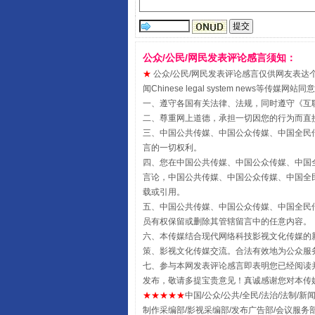
公众/公民/网民发表评论感言须知：
★
公众/公民/网民发表评论感言仅供网友表达个人看法
闻Chinese legal system new
受贿1.44亿！段成刚被判无期
一、遵守各国有关法律、法规，同时遵守《
互
二、尊重网上道德，承担一切因您的行为而直
三、中国公共传媒、中国公众传媒、中国全民传媒China 
言的一切权利。
四、您在中国公共传媒、中国公众传媒、中国全民传媒Chin
言论，中国公共传媒、中国公众传媒、中国全民传媒China
载或引用。
五、中国公共传媒、中国公众传媒、中国全民传媒China 
员有权保留或删除其管辖留言中的任意内容。
六、本传媒结合现代网络科技影视文化传媒的新
策、影视文化传媒交流。合法有效地为公众服
七、参与本网发表评论感言即表明您已经阅读并
全民健身五年计划来了！等你上
发布，敬请多提宝贵意见！真诚感谢您对本传
★★★★★
中国/公众/公共/全民/法治/法制/新闻
制作采编部/影视采编部/发布广告部/会议服务