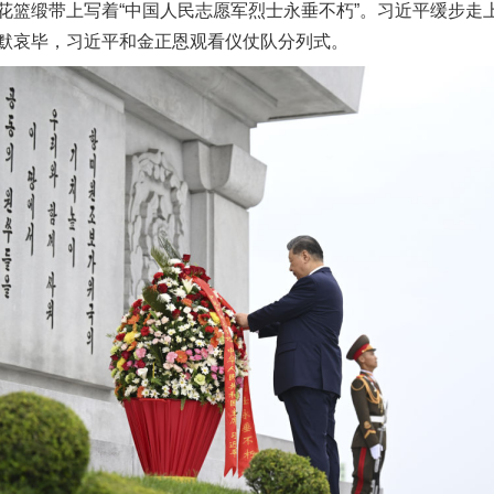
花篮缎带上写着“中国人民志愿军烈士永垂不朽”。习近平缓步走
默哀毕，习近平和金正恩观看仪仗队分列式。
实
一纸欠条伤亲情 巡回调解促和解..