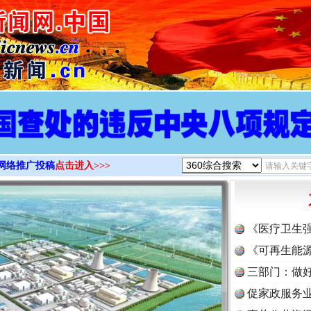
>
网络推广投稿
点击进入>>>
《医疗卫生
《可再生能源
三部门：做好
促家政服务业