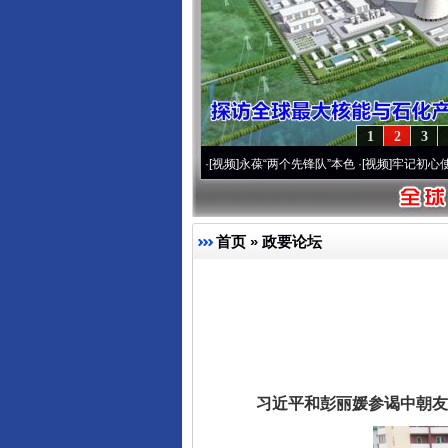
1
2
3
周年 深刻改变雪域高原..
·[视频]
永葆“两个先锋队”本色
·[视频]
牢记初心使命 奋进复兴
首页
»
政要论坛
习近平和彭丽媛参谒中朝友