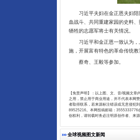
习近平夫妇在金正恩夫妇陪同
血战斗、共同重建家园的史料、
牺牲的志愿军将士有关情况。
习近平和金正恩一致认为，上
施，开展富有特色的革命传统教
蔡奇、王毅等参加。
东山县通报“牛蛙产品抗生素超标问
【免责声明】：以上图、文、音/视频文章
之用，禁止用于商业用途，并不代表本网赞
者取得联系，若来源标注错误或无意侵犯到您的
89525216。本网投稿邮箱：355533
创权利，请转载时务必注明原创作者、来源：
全球视频图文新闻