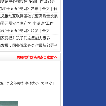
源交易中心招投标 多部门作出部署
测“十五五”规划》发布｜全文｜解
意见推动互联网基础资源高质量发展
署开展安全生产“打非治违”工作
设“十五五”规划》印发｜全文
国家要提升孩子们这些能力素养
牢记初心使命 奋进复兴征程丨“转折之城”激荡..
·[视频]
牢记初心使命 奋进复兴征程丨红船
能发展，国务院常务会作最新部署⇒
网络推广投稿请点击这里>>
来源：
外交部网站
字体大小[
大
中
小
]