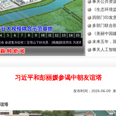
事关公共资
《生态环境监
读
四部门印发
多部门联合部
《美丽中国建
4
5
6
7
8
9
10
11
12
13
14
15
未来五年，
征程丨宝塔山下好光景..
·[视频]
因党而生 为党而战——百年“纪”事⑧加强纪律..
·[视频]
事关人工智
习近平和彭丽媛参谒中朝友谊塔
发布时间：2026-06-09 
谊塔