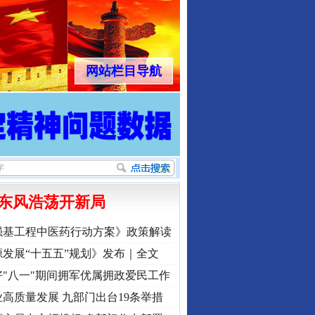
网站栏目导航
东风浩荡开新局
强基工程中医药行动方案》政策解读
发展“十五五”规划》发布｜全文
"八一"期间拥军优属拥政爱民工作
高质量发展 九部门出台19条举措