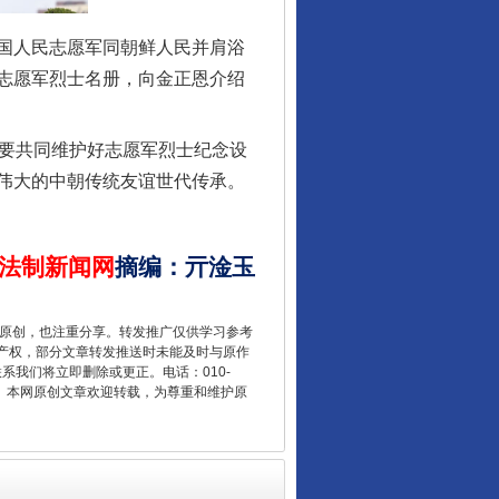
国人民志愿军同朝鲜人民并肩浴
志愿军烈士名册，向金正恩介绍
要共同维护好志愿军烈士纪念设
伟大的中朝传统友谊世代传承。
让核能赋能千行百业
法制新闻网
摘编
：
亓淦玉
重原创，也注重分享。转发推广仅供学习参考
产权，部分文章转发推送时未能及时与原作
联系我们将立即删除或更正。电话：010-
2 1号。本网原创文章欢迎转载，为尊重和维护原