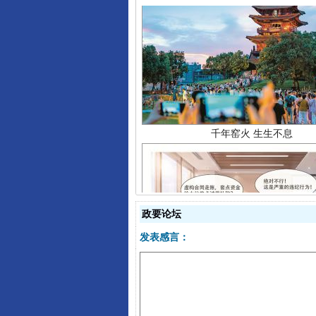
千年窑火 生生不息
政要论坛
揭开“小金库”的免责幌子
发表感言：