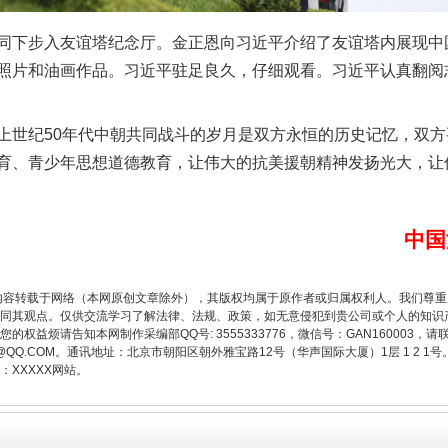
下步入友谊塔纪念厅。金正恩向习近平介绍了友谊塔内展现中
照片和油画作品。习近平驻足良久，仔细观看。习近平认真翻阅
世纪50年代中朝共同战斗的岁月是双方永恒的历史记忆，双方
育、青少年思想道德教育，让伟大的抗美援朝精神发扬光大，让
题”
法徽映军营 权益有保障
中国
内容转载于网络（本网原创文章除外），其版权均属于原作者或归属权利人。我们尊
同其观点。仅供交流学习了解法律、法规、政策，如无意侵犯到贵公司或个人的知识
权益烦请告知本网制作采编部QQ号: 3555333776，微信号：GAN160003，请
3776@QQ.COM。通讯地址：北京市朝阳区朝外雅宝路12号（华声国际大厦）1层 1 
XXXXX网站。