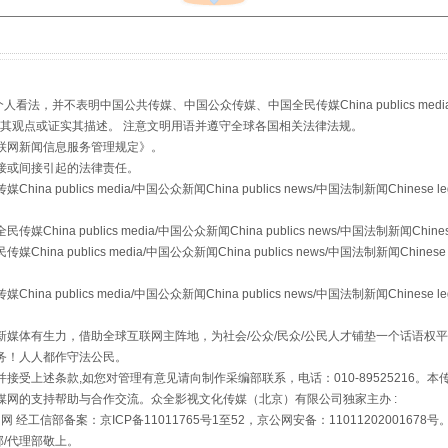
，并不表明中国公共传媒、中国公众传媒、中国全民传媒China publics media/中国公
s等传媒网站同意其观点或证实其描述。 注意文明用语并遵守全球各国相关法律法规。
从幼儿园到大学，有这些资助
联网新闻信息服务管理规定
》。
接或间接引起的法律责任。
publics media/中国公众新闻China publics news/中国法制新闻Chinese l
a publics media/中国公众新闻China publics news/中国法制新闻Chinese
 publics media/中国公众新闻China publics news/中国法制新闻Chinese 
publics media/中国公众新闻China publics news/中国法制新闻Chinese l
媒体有生力，借助全球互联网主阵地，为社会/公众/民众/公民人才铺垫一个话语权平
务！人人都作守法公民。
接受上述条款,如您对管理有意见请向制作采编部联系，电话：010-89525216。
场
事关残疾人未来5年
媒网的支持帮助与合作交流。众全影视文化传媒（北京）有限公司独家主办 :
网 经工信部备案：京ICP备11011765号1至52，京公网安备：11011202001678号
部/代理部敬上。