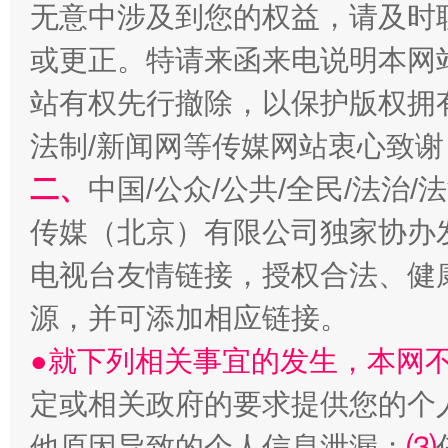
无意中涉及到您的权益，请及时
或更正。特请来函来电说明本网
站有权先行撤除，以保护版权拥有者
法制/新闻网等传媒网站衷心致谢
揭开“小金库”的免责幌子
二、
中国/公众/公共/全民/法治
传媒（北京）有限公司独家协办
电视台友情链接，授权合法、健
源，并可添加相应链接。
●就下列相关事宜的发生，本网
定或相关政府的要求提供您的个
受贿1.44亿！段成刚被判无期
从幼儿
他原因导致的个人信息泄漏；
⑶