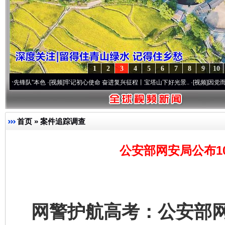
1
2
3
4
5
6
7
8
9
10
”本色
·[视频]
牢记初心使命 奋进复兴征程丨宝塔山下好光景..
·[视频]
因党而生 为党而战
首页
»
案件追踪调查
公安部网安局公布1
网警护航高考：公安部网