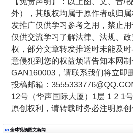
【免责声明】：以上图、文、音/
外），其版权均属于原作者或归属
发推广仅供学习参考之用，禁止用
东山县通报“牛蛙产品抗生素超标问题”
法
仅供交流学习了解法律、法规、政
权，部分文章转发推送时未能及时
意侵犯到您的权益烦请告知本网制作采编
GAN160003，请联系我们将立即删
投稿邮箱：3555333776@QQ
12号（华声国际大厦）1层 1 2
原创权利，请转载时务必注明原创作
千年窑火 生生不息
一
全球视频图文新闻