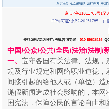
关于我们
|
公众采编部
|
法律声明
| 中国
京ICP备11011765号1至3
东山县通报“牛蛙产品抗生素超标问题”
法
ICP许可证: 京B2-20251785
广
资料编辑/网络推广/法律咨询专线：
010-89525216
QQ
中国/公众/公共/全民/法治/法
一、
遵守各国有关法律、法规，
规及行业规定和网络职业道德，
千年窑火 生生不息
一
间接引起的给他人或（单位）造
递假新闻造成社会影响的，本网
国宪法，保障公民的言论自由和