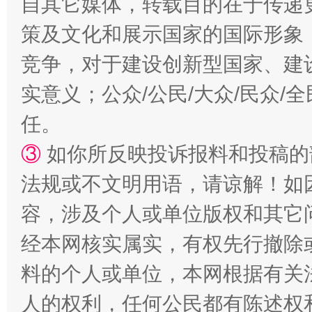
自其它媒体，转载目的在于传递
策及文化和展示国家的国际形象
竞争，对于建设创新型国家、建
扯下公款旅游的“隐身衣”
如何以同
实意义；公众/公民/大众/民众
任。
③
如你所反映投诉报料和投稿的
法规或不文明用语，请谅解！如
容，涉及个人或单位版权和其它
经本网核实属实，有权先行撤除
料的个人或单位，本网根据有关
“蜀中异人”王建安的艺术幻境
人的权利，任何公民都有陈述权