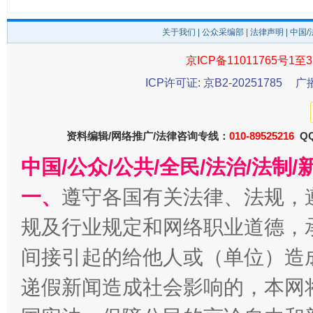
关于我们
|
公众采编部
|
法律声明
| 中国
京ICP备11011765号1至3
ICP许可证: 京B2-20251785
广
东山县通报“牛蛙产品抗生素超标问题”
法
资料编辑/网络推广/法律咨询专线：
010-89525216
QQ
中国/公众/公共/全民/法治/法
一、
遵守各国有关法律、法规，
规及行业规定和网络职业道德，
间接引起的给他人或（单位）造
递假新闻造成社会影响的，本网
千年窑火 生生不息
一