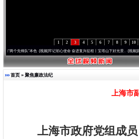
1
2
3
4
5
6
7
8
9
10
先锋队”本色
·[视频]
牢记初心使命 奋进复兴征程丨宝塔山下好光景..
·[视频]
因党而生 为
首页
»
聚焦廉政法纪
上海市
上海市政府党组成员、