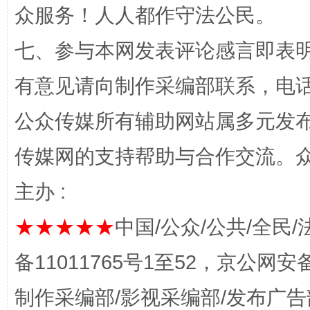
众服务！人人都作守法公民。
七、参与本网发表评论感言即表明
“蜀中异人”王建安的艺术幻境
有意见请向制作采编部联系，电话：0
公众传媒所有辅助网站属多元发
传媒网的支持帮助与合作交流。
主办 :
★★★★★
中国/公众/公共/全民/
完善运行机制助力责任有效落实
一纸欠条
备11011765号1至52，京公网安备：
制作采编部/影视采编部/发布广告