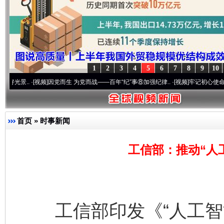
1
2
3
4
5
6
7
8
9
10
·[视频]
因党而生 为党而战——百年“纪”事⑧加强纪律..
·[视频]
牢记初心使命 奋进复兴征程
首页
»
时事新闻
工信部：推动“人
工信部印发《“人工智能