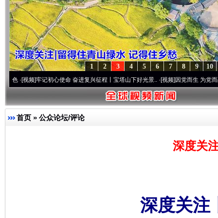
1
2
3
4
5
6
7
8
9
10
]
牢记初心使命 奋进复兴征程丨宝塔山下好光景..
·[视频]
因党而生 为党而战——百年“纪
首页
»
公众论坛/评论
深度关注
深度关注