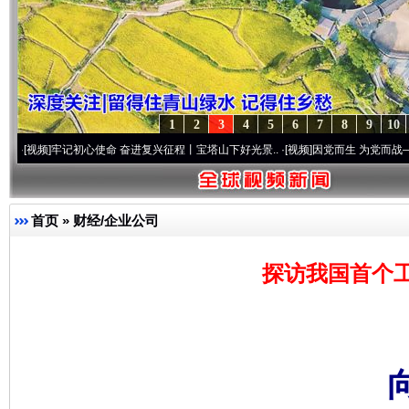
1
2
3
4
5
6
7
8
9
10
记初心使命 奋进复兴征程丨宝塔山下好光景..
·[视频]
因党而生 为党而战——百年“纪”事
首页
»
财经/企业公司
探访我国首个