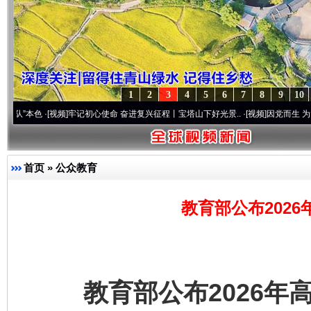
1
2
3
4
5
6
7
8
9
10
色
·[视频]
牢记初心使命 奋进复兴征程丨宝塔山下好光景..
·[视频]
因党而生 为党而战——
首页
»
公众教育
教育部公布202
教育部公布2026年高