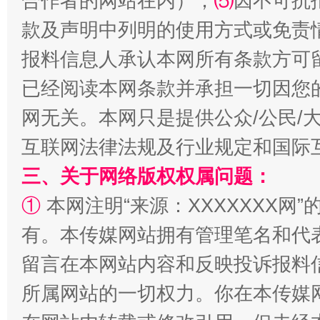
合作者的网站在内）；
⑸
因不可抗
款及声明中列明的使用方式或免责
报料信息人承认本网所有条款方可
全民健身五年计划来了！等你上场
已经阅读本网条款并承担一切因您
网无关。本网只是提供公众/公民/
互联网法律法规及行业规定和国际
三、关于网络版权权属问题：
①
本网注明“来源：XXXXXXX网”
有。本传媒网站拥有管理笔名和代
留言在本网站内容和反映投诉报料
阿坝州三大球赛在茂县开幕
规模最
所属网站的一切权力。你在本传媒