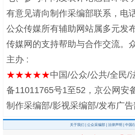
有意见请向制作采编部联系，电话：0
公众传媒所有辅助网站属多元发
完善运行机制助力责任有效落实
一纸欠条
传媒网的支持帮助与合作交流。
主办 :
★★★★★
中国/公众/公共/全民/
备11011765号1至52，京公网安备：
制作采编部/影视采编部/发布广告
东山县通报“牛蛙产品抗生素超标问题”
法
关于我们
|
公众采编部
|
法律声明
| 中国