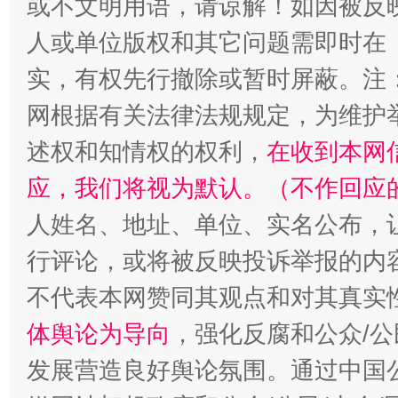
或不文明用语，请谅解！如因被反
扯下公款旅游的“隐身衣”
如何以同
人或单位版权和其它问题需即时在
实，有权先行撤除或暂时屏蔽。注
网根据有关法律法规规定，为维护
述权和知情权的权利，
在收到本网
应，我们将视为默认。（不作回应
人姓名、地址、单位、实名公布，让
“蜀中异人”王建安的艺术幻境
行评论，或将被反映投诉举报的内
不代表本网赞同其观点和对其真实
体舆论为导向
，强化反腐和公众/公
发展营造良好舆论氛围。通过中国公