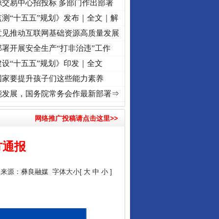
源交易中心招投标 多部门作出部署
测“十五五”规划》发布｜全文｜解
意见推动互联网基础资源高质量发展
署开展安全生产“打非治违”工作
设“十五五”规划》印发｜全文
国家要提升孩子们这些能力素养
使命 奋进复兴征程丨“转折之城”激荡..
·[视频]
牢记初心使命 奋进复兴征程丨红船起航处 
能发展，国务院常务会作最新部署⇒
网络推广投稿请点击这里>>
方通报
8 来源：
彝良融媒
字体大小[
大
中
小
]