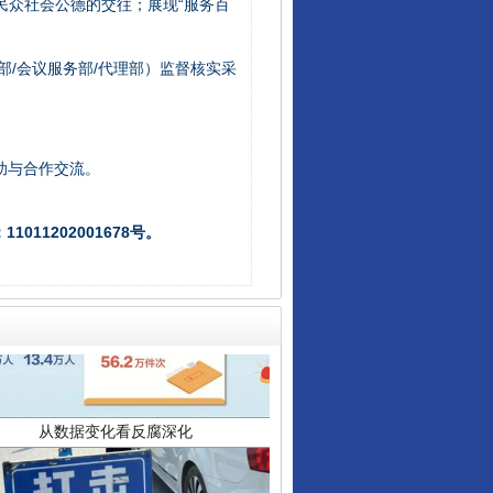
/民众社会公德的交往；展现“服务百
让核能赋能千行百业
部/会议服务部/代理部）监督核实采
助与合作交流。
011202001678号。
从数据变化看反腐深化