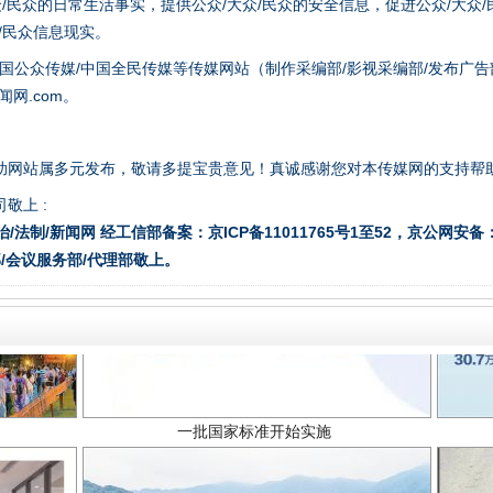
众/民众的日常生活事实，提供公众/大众/民众的安全信息，促进公众/大众
题”
法徽映军营 权益有保障
众/民众信息现实。
国公众传媒/中国全民传媒等传媒网站（制作采编部/影视采编部/发布广告
网.com。
助网站属多元发布，敬请多提宝贵意见！真诚感谢您对本传媒网的支持帮
敬上 :
治/法制/新闻网 经工信部备案：京ICP备11011765号1至52，京公网安备：11
/会议服务部/代理部敬上。
一批国家标准开始实施