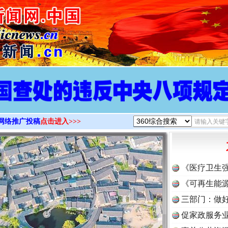
>
网络推广投稿
点击进入>>>
《医疗卫生
《可再生能源
三部门：做好
促家政服务业