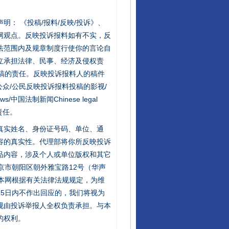
站严肃声明： 《投稿/报料/反映/投诉》、
网观点。反映投诉报料如有不实，反
法范围内及规章制度行使你的言论自
立承担法律、民事、经济及侵权责
稿的责任。反映投诉报料人的稿件
众/公民反映投诉报料投稿的影视/
s/中国法制新闻Chinese legal
责任。
的真实姓名、身份证号码、单位、通
容的真实性。代理部将你所反映投诉
品内容，涉及个人或单位版权和其它
京市朝阳区朝外雅宝路12号（华声
：本网根据有关法律法规规定，为维
5日内不作出回应的，我们将视为
规由投诉举报人全权负责承担。与本
的权利。