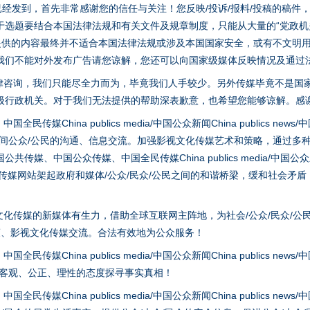
稿已经发到，首先非常感谢您的信任与关注！您反映/投诉/报料/投稿的稿
选题要结合本国法律法规和有关文件及规章制度，只能从大量的“党政机关部
您提供的内容最终并不适合本国法律法规或涉及本国国家安全，或有不文明
我们不能对外发布广告请您谅解，您还可以向国家级媒体反映情况及通过
律咨询，我们只能尽全力而为，毕竟我们人手较少。另外传媒毕竟不是国
级行政机关。对于我们无法提供的帮助深表歉意，也希望您能够谅解。感
hina publics media/中国公众新闻China publics news/中国法制
实
一纸欠条伤亲情 巡回调解促和解..
之间公众/公民的沟通、信息交流。加强影视文化传媒艺术和策略，通过多
、中国公众传媒、中国全民传媒China publics media/中国公众新闻Chi
tem news等传媒网站架起政府和媒体/公众/民众/公民之间的和谐桥梁，缓和
化传媒的新媒体有生力，借助全球互联网主阵地，为社会/公众/民众/公
策、影视文化传媒交流。合法有效地为公众服务！
hina publics media/中国公众新闻China publics news/中国法制
以客观、公正、理性的态度探寻事实真相！
hina publics media/中国公众新闻China publics news/中国法制