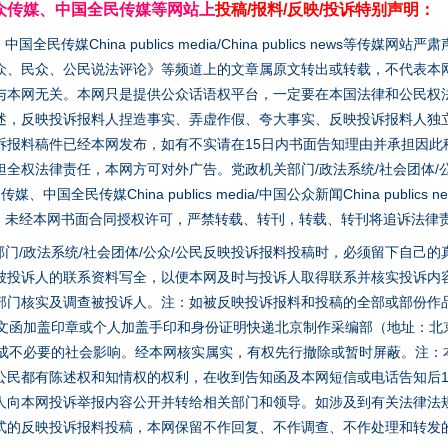
众传媒、中国全民传媒等网站上
投稿/报料/反映/投诉特别声明：
媒China publics media/China publics news等传媒网
众、民众、公民说法评论》等频道上的文章属原文转出或转载，不代表本
与本网无关。本网只是提供公众话语权平台，一定要在本国法律和公民权
述，反映投诉报料人捏造事实、弄虚作假、夸大事实、反映投诉报料人独
诉报料稿件已经本网发布，如有不实请在15日内书面告知理由并承担因此
全权法律责任，本网方可对外广告。党政机关部门/政法系统/社会团体/公
全民传媒China publics media/中国公众新闻China publics new
家版权。未经本网书面合同授权许可，严禁转载、转刊，转载、转刊将追诉法律
门/政法系统/社会团体/公众/公民反映投诉报料投稿时，必须留下自己
被投诉人的联系资料写全，以便本网及时与投诉人取得联系并核实投诉内
部门核实及调查被投诉人。注：如被反映投诉报料和投稿的全部或部份作
面文函加盖印章或个人加盖手印和身份证明快递北京制作采编部（地址：北
避免造成不必要的社会影响。经本网核实属实，有权先行撤除或暂时屏蔽。注
公民都有陈述权和知情权的权利，在收到告知函及本网短信或电话告知后1
人向本网投诉举报内容公开并转给相关部门和领导。如涉及到有关法律法
式的反映投诉报料投稿，本网保留不作回复、不作调查、不作处理和转发