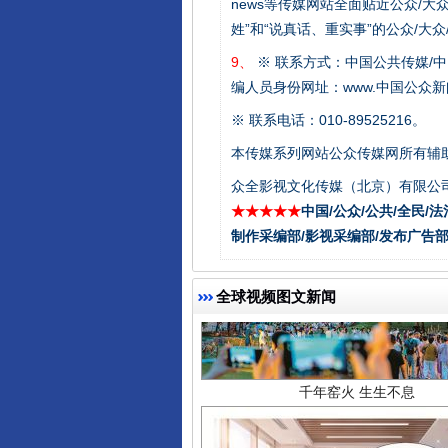
news等传媒网站全面贴近公众/大
东山县通报“牛蛙产品抗生素超标问
姓”和“说真话、重实事”的公众/大
9、
※ 联系方式：中国公共传媒/中
编人员身份网址：www.中国公众新闻
※ 联系电话：010-89525216。
本传媒系列网站公众传媒网所有辅
众全影视文化传媒（北京）有限公司
★★★★★
中国/公众/公共/全民/法
制作采编部/影视采编部/发布广告部
千年窑火 生生不息
全球视频图文新闻