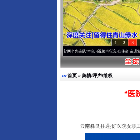
1
2
3
刻改变雪域高原..
·[视频]
永葆“两个先锋队”本色
·[视频]
牢记初心使命 奋进复兴征程丨宝
首页
»
舆情/呼声/维权
“医
云南彝良县通报“医院女职工