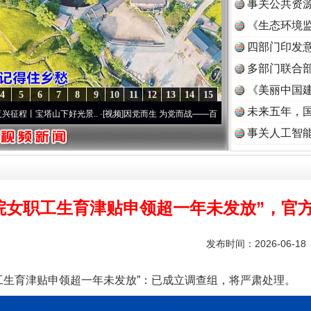
事关公共资
《生态环境监
读
四部门印发
多部门联合部
《美丽中国建
4
5
6
7
8
9
10
11
12
13
14
15
未来五年，
塔山下好光景..
·[视频]
因党而生 为党而战——百年“纪”事⑧加强纪律..
·[视频]
牢记初心
事关人工智
院女职工生育津贴申领超一年未发放”，官
发布时间：2026-06-1
生育津贴申领超一年未发放”：已成立调查组，将严肃处理。