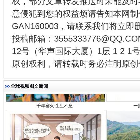
权，部分文章转发推送时未能及时
意侵犯到您的权益烦请告知本网制作采编
GAN160003，请联系我们将立即删
投稿邮箱：3555333776@QQ
12号（华声国际大厦）1层 1 2
原创权利，请转载时务必注明原创作
千年窑火 生生不息
一
全球视频图文新闻