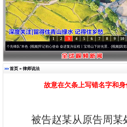
1
2
3
4
5
6
7
8
9
10
队”本色
·[视频]
牢记初心使命 奋进复兴征程丨宝塔山下好光景..
·[视频]
因党而生 为党而
首页
»
律师说法
故意在欠条上写错名字和身
被告赵某从原告周某处