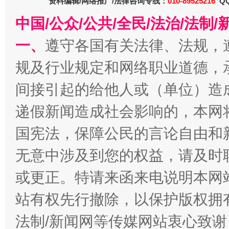
资料编辑/网络推广/法律咨询专线：
010-89525216
QQ
中国/公众/公共/全民/法治/法
一、
遵守各国有关法律、法规，
规及行业规定和网络职业道德，
间接引起的给他人或（单位）造
千年窑火 生生不息
一
递假新闻造成社会影响的，本网
国宪法，保障公民的言论自由和
无意中涉及到您的权益，请及时
或更正。特请来函来电说明本网
站有权先行撤除，以保护版权拥有者
法制/新闻网等传媒网站衷心致谢
揭开“小金库”的免责幌子