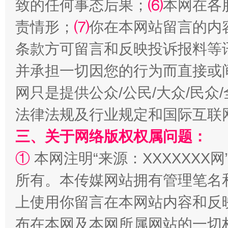
致的任何事态后果；
⑹
本网在各
责情形；
⑺
你在本网站留言的内
全民健身五年计划来了！等你上场
条款方可留言和反映投诉报料等
并承担一切因您的行为而直接或
网只是提供公众/公民/大众/民
法律法规及行业规定和国际互联
三、关于网络版权权属问题：
①
本网注明“来源：XXXXXXX网
阿坝州三大球赛在茂县开幕
规模最
所有。本传媒网站拥有管理笔名
上使用你留言在本网站内容和反
布在本网及本网所属网站的一切