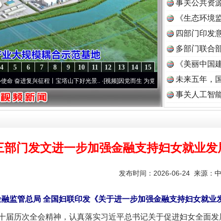
事关公共资
《生态环境监
读
四部门印发
多部门联合部
《美丽中国建
4
5
6
7
8
9
10
11
12
13
14
15
未来五年，
兴征程丨宝塔山下好光景..
·[视频]
因党而生 为党而战——百年“纪”事⑧加强纪律..
·[视
事关人工智
三部门发文进一步加强金融支持妇女就业发
发布时间：2026-06-24 来源：
金融监管总局 全国妇联印发《关于进一步加强金融支持妇女就业
届历次全会精神，认真落实习近平总书记关于促进妇女全面发