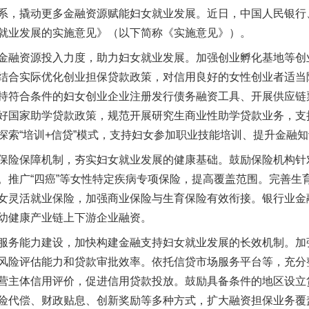
系，撬动更多金融资源赋能妇女就业发展。近日，中国人民银行
就业发展的实施意见》（以下简称《实施意见》）。
融资源投入力度，助力妇女就业发展。加强创业孵化基地等创
结合实际优化创业担保贷款政策，对信用良好的女性创业者适当
持符合条件的妇女创业企业注册发行债务融资工具、开展供应链
好国家助学贷款政策，规范开展研究生商业性助学贷款业务，支
探索“培训+信贷”模式，支持妇女参加职业技能培训、提升金融
险保障机制，夯实妇女就业发展的健康基础。鼓励保险机构针
。推广“四癌”等女性特定疾病专项保险，提高覆盖范围。完善生
女灵活就业保险，加强商业保险与生育保险有效衔接。银行业金
幼健康产业链上下游企业融资。
务能力建设，加快构建金融支持妇女就业发展的长效机制。加
风险评估能力和贷款审批效率。依托信贷市场服务平台等，充分
营主体信用评价，促进信用贷款投放。鼓励具备条件的地区设立
险代偿、财政贴息、创新奖励等多种方式，扩大融资担保业务覆