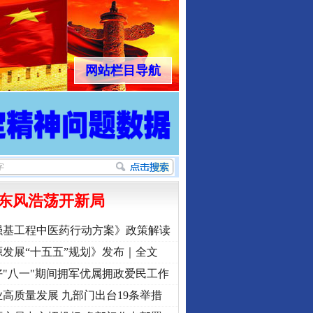
网站栏目导航
东风浩荡开新局
强基工程中医药行动方案》政策解读
发展“十五五”规划》发布｜全文
"八一"期间拥军优属拥政爱民工作
高质量发展 九部门出台19条举措