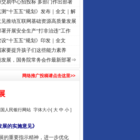
源交易中心招投标 多部门作出部署
测“十五五”规划》发布｜全文｜解
意见推动互联网基础资源高质量发展
署开展安全生产“打非治违”工作
设“十五五”规划》印发｜全文
国家要提升孩子们这些能力素养
频]
牢记初心使命 奋进复兴征程丨“转折之城”激荡..
·[视频]
牢记初心使命 奋进复兴征程丨
能发展，国务院常务会作最新部署⇒
网络推广投稿请点击这里>>
展
中国人民银行网站
字体大小[
大
中
小
]
发展的实施意见》
展的重要指示精神，进一步优化