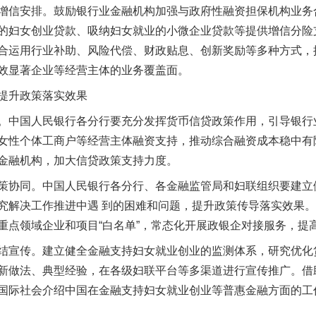
信安排。鼓励银行业金融机构加强与政府性融资担保机构业务
的妇女创业贷款、吸纳妇女就业的小微企业贷款等提供增信分险
合运用行业补助、风险代偿、财政贴息、创新奖励等多种方式，
效显著企业等经营主体的业务覆盖面。
提升政策落实效果
中国人民银行各分行要充分发挥货币信贷政策作用，引导银行
女性个体工商户等经营主体融资支持，推动综合融资成本稳中有
金融机构，加大信贷政策支持力度。
协同。中国人民银行各分行、各金融监管局和妇联组织要建立
究解决工作推进中遇 到的困难和问题，提升政策传导落实效果
重点领域企业和项目“白名单”，常态化开展政银企对接服务，提
宣传。建立健全金融支持妇女就业创业的监测体系，研究优化
新做法、典型经验，在各级妇联平台等多渠道进行宣传推广。借助
实
一纸欠条伤亲情 巡回调解促和解..
国际社会介绍中国在金融支持妇女就业创业等普惠金融方面的工