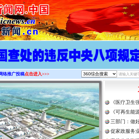
>
网络推广投稿
点击进入>>>
《医疗卫生
《可再生能源
三部门：做好
促家政服务业