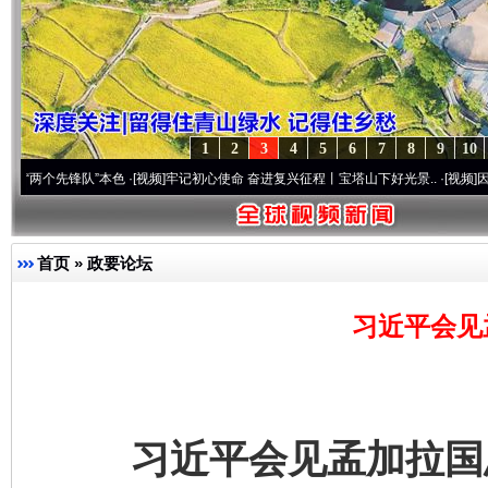
1
2
3
4
5
6
7
8
9
10
锋队”本色
·[视频]
牢记初心使命 奋进复兴征程丨宝塔山下好光景..
·[视频]
因党而生 为党
首页
»
政要论坛
习近平会见
习近平会见孟加拉国