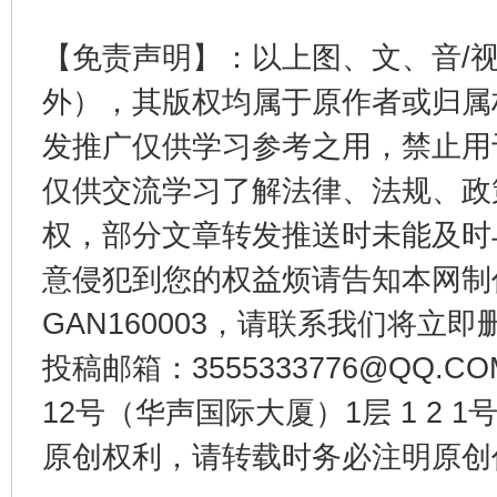
【免责声明】：以上图、文、音/
外），其版权均属于原作者或归属
发推广仅供学习参考之用，禁止用
仅供交流学习了解法律、法规、政
东山县通报“牛蛙产品抗生素超标问题”
法
权，部分文章转发推送时未能及时
意侵犯到您的权益烦请告知本网制作采编
GAN160003，请联系我们将立即删
投稿邮箱：3555333776@QQ
12号（华声国际大厦）1层 1 2
原创权利，请转载时务必注明原创作
千年窑火 生生不息
一