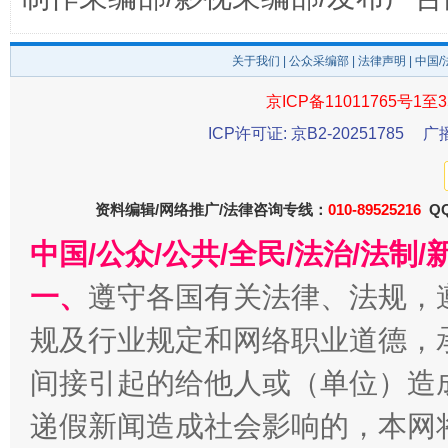
关于我们
|
公众采编部
|
法律声明
| 中国
京ICP备11011765号1至3
ICP许可证: 京B2-20251785
广
东山县通报“牛蛙产品抗生素超标问题”
法
资料编辑/网络推广/法律咨询专线：
010-89525216
QQ
中国/公众/公共/全民/法治/法
一、
遵守各国有关法律、法规，
规及行业规定和网络职业道德，
间接引起的给他人或（单位）造
千年窑火 生生不息
一
递假新闻造成社会影响的，本网