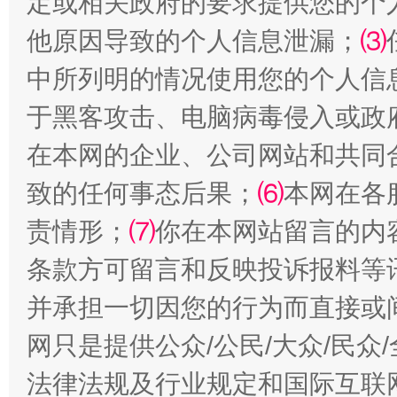
定或相关政府的要求提供您的个
受贿1.44亿！段成刚被判无期
从幼儿
他原因导致的个人信息泄漏；
⑶
中所列明的情况使用您的个人信
于黑客攻击、电脑病毒侵入或政
在本网的企业、公司网站和共同
致的任何事态后果；
⑹
本网在各
责情形；
⑺
你在本网站留言的内
条款方可留言和反映投诉报料等
全民健身五年计划来了！等你上场
并承担一切因您的行为而直接或
网只是提供公众/公民/大众/民
法律法规及行业规定和国际互联