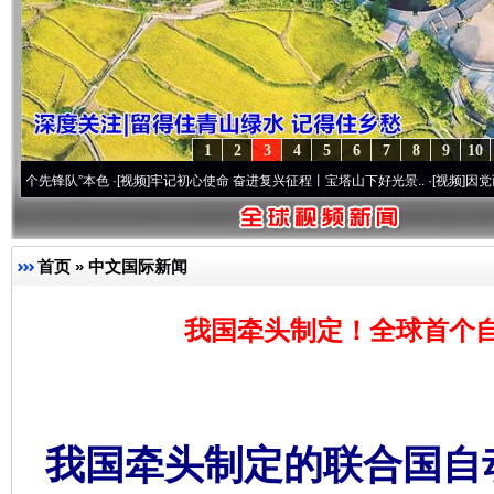
1
2
3
4
5
6
7
8
9
10
锋队”本色
·[视频]
牢记初心使命 奋进复兴征程丨宝塔山下好光景..
·[视频]
因党而生 为党
首页
»
中文国际新闻
我国牵头制定！全球首个
我国牵头制定的联合国自