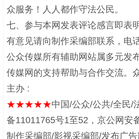
众服务！人人都作守法公民。
“蜀中异人”王建安的艺术幻境
七、参与本网发表评论感言即表明
有意见请向制作采编部联系，电话：0
公众传媒所有辅助网站属多元发
传媒网的支持帮助与合作交流。
主办 :
完善运行机制助力责任有效落实
一纸欠条
★★★★★
中国/公众/公共/全民/
备11011765号1至52，京公网安备：
制作采编部/影视采编部/发布广告