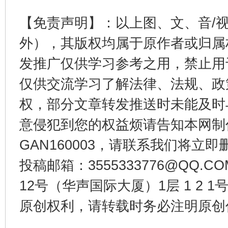
【免责声明】：以上图、文、音/
外），其版权均属于原作者或归属
发推广仅供学习参考之用，禁止用
仅供交流学习了解法律、法规、政
东山县通报“牛蛙产品抗生素超标问题”
法
权，部分文章转发推送时未能及时
意侵犯到您的权益烦请告知本网制作采编
GAN160003，请联系我们将立即删
投稿邮箱：3555333776@QQ
12号（华声国际大厦）1层 1 2
原创权利，请转载时务必注明原创作
千年窑火 生生不息
一