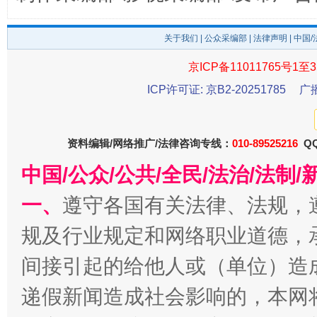
关于我们
|
公众采编部
|
法律声明
| 中国
京ICP备11011765号1至3
东山县通报“牛蛙产品抗生素超标问题”
法
ICP许可证: 京B2-20251785
广
资料编辑/网络推广/法律咨询专线：
010-89525216
QQ
中国/公众/公共/全民/法治/法
一、
遵守各国有关法律、法规，
规及行业规定和网络职业道德，
间接引起的给他人或（单位）造
千年窑火 生生不息
一
递假新闻造成社会影响的，本网