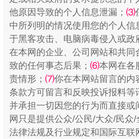
受贿1.44亿！段成刚被判无期
从幼儿
他原因导致的个人信息泄漏；
⑶
中所列明的情况使用您的个人信
于黑客攻击、电脑病毒侵入或政
在本网的企业、公司网站和共同
致的任何事态后果；
⑹
本网在各
责情形；
⑺
你在本网站留言的内
全民健身五年计划来了！等你上场
条款方可留言和反映投诉报料等
并承担一切因您的行为而直接或
网只是提供公众/公民/大众/民
法律法规及行业规定和国际互联