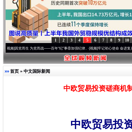
1
2
3
4
5
6
7
8
9
10
因党而生 为党而战——百年“纪”事⑧加强纪律..
·[视频]
牢记初心使命 奋进复兴征程丨“转折
首页
»
中文国际新闻
中欧贸易投资磋商机
中欧贸易投