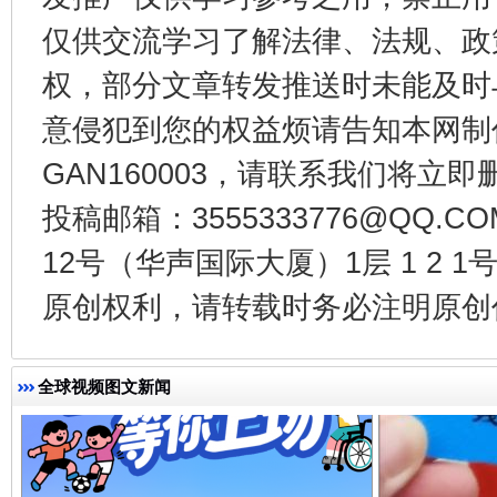
仅供交流学习了解法律、法规、政
权，部分文章转发推送时未能及时
受贿1.44亿！段成刚被判无期
从幼儿
意侵犯到您的权益烦请告知本网制作采编
GAN160003，请联系我们将立即删
投稿邮箱：3555333776@QQ
12号（华声国际大厦）1层 1 2
原创权利，请转载时务必注明原创作
全民健身五年计划来了！等你上场
全球视频图文新闻