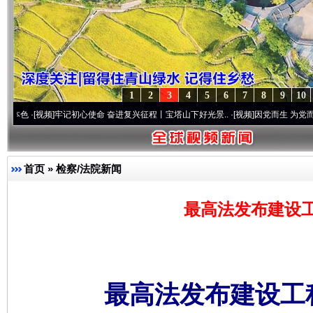
1
2
3
4
5
6
7
8
9
10
视频]
牢记初心使命 奋进复兴征程丨宝塔山下好光景..
·[视频]
因党而生 为党而战——百年“
首页
»
检察/法院新闻
最高法发布建设
最高法发布建设工