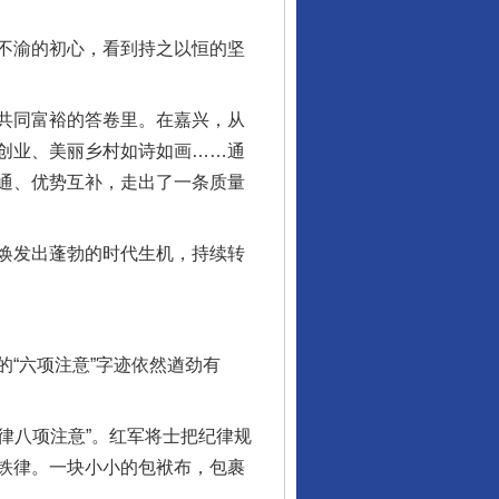
不渝的初心，看到持之以恒的坚
共同富裕的答卷里。在嘉兴，从
创业、美丽乡村如诗如画……通
通、优势互补，走出了一条质量
焕发出蓬勃的时代生机，持续转
“六项注意”字迹依然遒劲有
律八项注意”。红军将士把纪律规
铁律。一块小小的包袱布，包裹