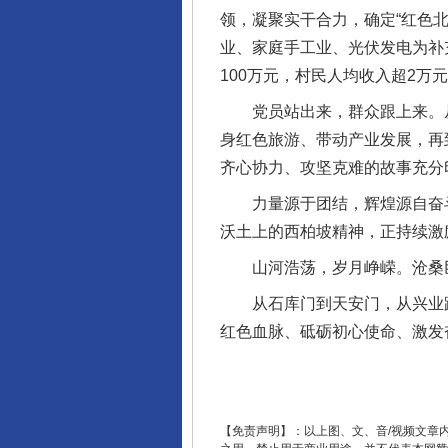
领，凝聚实干合力，确定“红色
业、家庭手工业、光伏发电为补
完善运行机制助力责任有效落
100万元，村民人均收入超2万
党员站出来，群众跟上来。从北
身红色旅游、带动产业发展，再
齐心协力、攻坚克难的故事充分
力量源于团结，辉煌源自奋斗。
沃土上的西柏坡精神，正持续激
山河浩荡，岁月峥嵘。沧桑
从石库门到天安门，从兴业路
红色血脉、砥砺初心使命、激发
东山县通报“牛蛙产品抗生素超标问
【免责声明】：以上图、文、音/视频文章