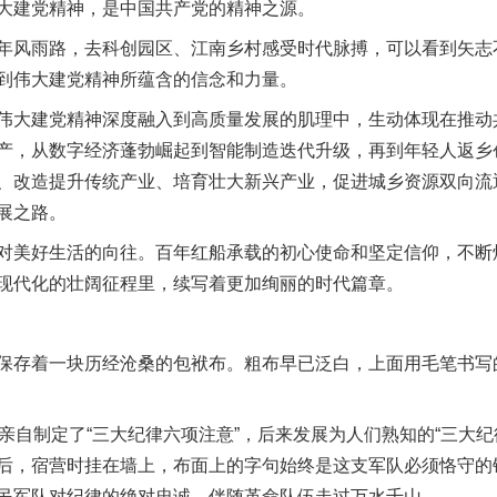
大建党精神，是中国共产党的精神之源。
风雨路，去科创园区、江南乡村感受时代脉搏，可以看到矢志
到伟大建党精神所蕴含的信念和力量。
大建党精神深度融入到高质量发展的肌理中，生动体现在推动
产，从数字经济蓬勃崛起到智能制造迭代升级，再到年轻人返乡
、改造提升传统产业、培育壮大新兴产业，促进城乡资源双向流
展之路。
美好生活的向往。百年红船承载的初心使命和坚定信仰，不断
现代化的壮阔征程里，续写着更加绚丽的时代篇章。
着一块历经沧桑的包袱布。粗布早已泛白，上面用毛笔书写的
自制定了“三大纪律六项注意”，后来发展为人们熟知的“三大纪
后，宿营时挂在墙上，布面上的字句始终是这支军队必须恪守的
民军队对纪律的绝对忠诚，伴随革命队伍走过万水千山。