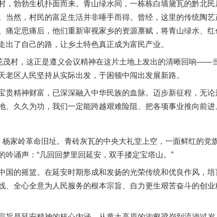
，勃勃生机扑面而来。青山绿水间，一栋栋白墙黛瓦的黔北民
。当然，村民的富足生活并非唾手而得。曾经，这里的传统陶艺
。痛定思痛后，他们重新审视家乡的资源禀赋，将青山绿水、红
走出了自己的路，让乡土特色真正成为富民产业。
茂村，这正是遵义会议精神在这片土地上发出的清晰回响——
天老区人民坚持从实际出发，于困顿中闯出发展新路。
贵精神财富，已深深融入中华民族的血脉。迈步新征程，无论
地、久久为功，我们一定能跨越艰难险阻、把各项事业推向前进
杨家岭革命旧址。青砖灰瓦的中央大礼堂上空，一面鲜红的党旗
的吟诵声：“几回回梦里回延安，双手搂定宝塔山。”
国的摇篮。在延安时期形成和发扬的光荣传统和优良作风，培
线、全心全意为人民服务的根本宗旨、自力更生艰苦奋斗的创业
旨是延安精神的核心内涵。从黄土高原的沟壑梁峁到流淌过岁