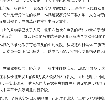
上门板、捆铺草”，一条条朴实无华的规矩，正是党同人民群众
。纪律是管党治党的戒尺，作风是观察党群干群关系、人心向背
火得以燎原，中国革命在挫折中浴火重生。
上的风物早已换了人间，但那方包袱布承载的精神力量却穿透
薯”背后之问——群众身边的急难愁盼是否真正解决？党员干部的
的传承化作了可感可及的生动实践。从规范农村集体“三资”
……党员干部正以纪律为尺、以作风为笔，将初心使命镌刻在大
路熙攘如常。路东侧，一栋小楼静默伫立。1935年隆冬，这
从长征出发时的8.6万多人锐减到3万多人。面对绝境，中国
统治，事实上确立了毛泽东同志在党中央和红军的领导地位，挽救
决中国革命实际问题的新阶段。
真理、坚持从实际出发的品格，已化作黔北大地上鲜明的精神底