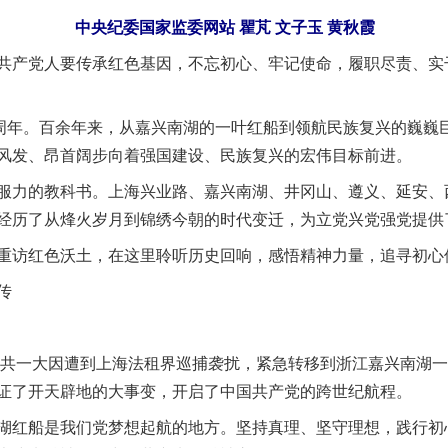
中央纪委国家监委网站 瞿芃 文子玉 黄秋霞
产党人要传承红色基因，不忘初心、牢记使命，履职尽责、实
年。百余年来，从嘉兴南湖的一叶红船到领航民族复兴的巍巍
风发、昂首阔步向着强国建设、民族复兴的宏伟目标前进。
力的教科书。上海兴业路、嘉兴南湖、井冈山、遵义、延安、
经历了从烽火岁月到锦绣今朝的时代变迁，为立党兴党强党提供
访红色沃土，在这里聆听历史回响，感悟精神力量，追寻初心
传
共一大因遭到上海法租界巡捕袭扰，紧急转移到浙江嘉兴南湖一
证了开天辟地的大事变，开启了中国共产党的跨世纪航程。
红船是我们党梦想起航的地方。坚持真理、坚守理想，践行初