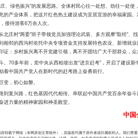
北庄、绿色振兴”的发展思路。全体村民心往一处想、劲往一处使
充的产业体系，把这片红色热土建设成为宜居宜游的幸福家园。2
实
一纸欠条伤亲情 巡回调解促和解..
元，接待游客6万余人次。
庄村“两委”班子带领党员加强理论武装、多方观摩“取经”、
到相邻的西沟村依托中央专项资金支持发展特色农业、新增就业
印证：乡村振兴离不开党建引领，离不开团结广大干部群众，众
70多年前，党中央从西柏坡出发“进京赶考”，开启了建设新
励着中国共产党人在新时代的赶考路上奋勇前行。
巨变，初心如磐。
到复兴路，红色基因代代相传。串联起中国共产党百余年奋斗
奋进力量的精神家园和神圣殿堂。
题”
法徽映军营 权益有保障
中国
内容转载于网络（本网原创文章除外），其版权均属于原作者或归属权利人。我们尊