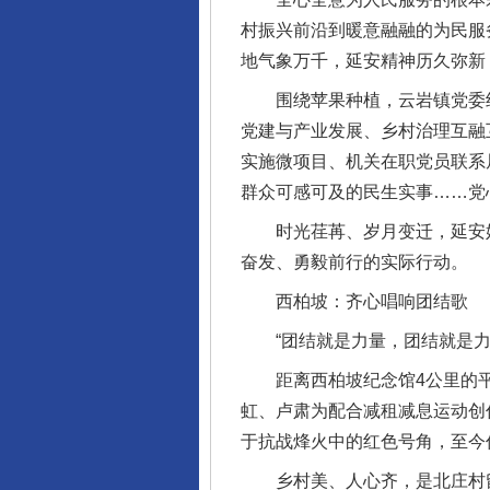
村振兴前沿到暖意融融的为民服
地气象万千，延安精神历久弥新
围绕苹果种植，云岩镇党委组织
党建与产业发展、乡村治理互融
实施微项目、机关在职党员联系
群众可感可及的民生实事……党
时光荏苒、岁月变迁，延安始
奋发、勇毅前行的实际行动。
西柏坡：齐心唱响团结歌
“团结就是力量，团结就是力
距离西柏坡纪念馆4公里的平山
虹、卢肃为配合减租减息运动创
于抗战烽火中的红色号角，至今
乡村美、人心齐，是北庄村留