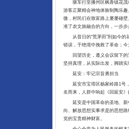
驱车行至播州区枫香镇花茂村
游客正聚精会神地体验制陶乐趣
微，村民们在致富路上屡屡碰壁
准了农文旅融合的方向，一步步
从昔日的“荒茅田”到如今的花
错误，于绝境中挽救了革命；今
回望历史，遵义会议留下的宝
坚持真理，从实际出发，脚踏实
延安：牢记宗旨勇担当
延安市宝塔区杨家岭路1号，
名而来，人群中响起《回延安》
延安是中国革命的圣地、新中
向、解放思想实事求是的思想路
党的宝贵精神财富。
全心全意为人民服务的根本宗