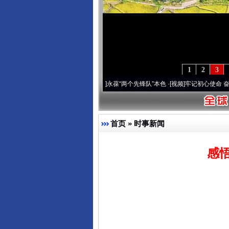
1
2
3
 深刻改变雪域高原..
·[视频]
永葆“两个先锋队”本色
·[视频]
牢记初心使命 奋进复兴征程
首页
»
时事新闻
感