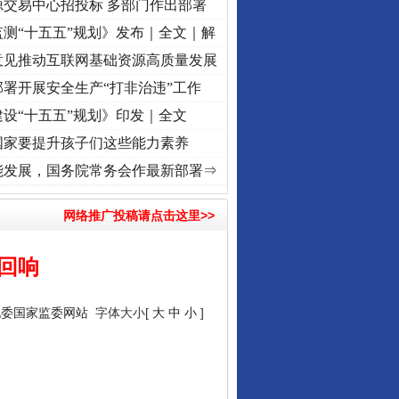
源交易中心招投标 多部门作出部署
测“十五五”规划》发布｜全文｜解
意见推动互联网基础资源高质量发展
署开展安全生产“打非治违”工作
设“十五五”规划》印发｜全文
国家要提升孩子们这些能力素养
初心使命 奋进复兴征程丨“转折之城”激荡..
·[视频]
牢记初心使命 奋进复兴征程丨红船起航
能发展，国务院常务会作最新部署⇒
网络推广投稿请点击这里>>
回响
纪委国家监委网站
字体大小[
大
中
小
]