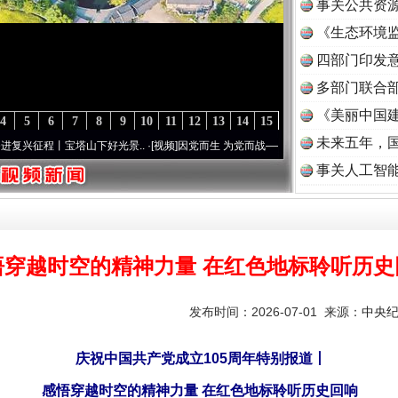
事关公共资
《生态环境监
读
四部门印发
多部门联合部
《美丽中国建
4
5
6
7
8
9
10
11
12
13
14
15
未来五年，
丨宝塔山下好光景..
·[视频]
因党而生 为党而战——百年“纪”事⑧加强纪律..
·[视频]
牢记
事关人工智
悟穿越时空的精神力量 在红色地标聆听历史
发布时间：2026-07-01 来源：
中央
庆祝中国共产党成立105周年特别报道丨
感悟穿越时空的精神力量
在红色地标聆听历史回响