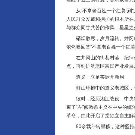
从“不拿老百姓一个红薯”到“
人民群众爱戴和拥护的根本所在
与群众同甘共苦的作风，星星之
硝烟散尽，岁月流转。井冈山
依然要回答“不拿老百姓一个红
在井冈山的街巷村落，纪律作风
点，再到护航老区富民产业发展
遵义：立足实际开新局
群山环抱中的遵义老城区，子尹
彼时，经历湘江战役，中央红军
束了“左”倾教条主义在中央的
革命，由此开启了党独立自主解
90余载斗转星移，这种坚持