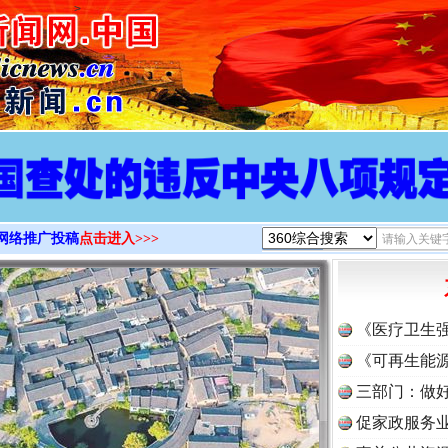
>
网络推广投稿
点击进入>>>
《医疗卫生
《可再生能源
三部门：做好
促家政服务业