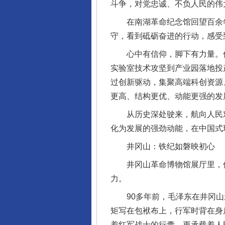
斗争，对党忠诚、不负人民的伟
在南湖革命纪念馆回望百余年
守，看到砥砺奋进的行动，感受
心中有信仰，脚下有力量。伟
实验室技术攻坚到产业园落地投
过创新驱动，集聚高端科创资源
更高、结构更优、动能更强的发
从历史深处驶来，航向人民对
化为发展的强劲动能，在中国式
井冈山：铁纪如磐映初心
井冈山革命博物馆展厅里，保存
力。
90多年前，毛泽东在井冈山亲
矩写在包袱布上，行军时背在身
着红军战士的行囊，更承载着人