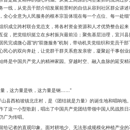
务一线，从党员干部介绍发展前景时的自信从容到社区群众讲述
，全心全意为人民服务的根本宗旨体现在每一个点位、每一处细
成立跨村联合党总支，将各村资金资源和人才优势整合起来，打破
互促，把党组织挺立在乡村振兴最前沿；聚焦基层治理，宜川县
居民完成微心愿”的“双微服务”机制，带动机关党组织和党员干
心民心的双向奔赴，让党群干群关系愈发亲密，凝聚起干事创业
终是中国共产党人的精神家园。穿越时空、融入血脉的延安精
量，这力量是铁，这力量是钢……”
县西柏坡镇北庄村，是《团结就是力量》的诞生地和唱响地。1
作了这一小型歌剧，唱出了中国共产党团结带领中国人民战胜日
仍广为传唱。
给记者的直观印象。面对耕地少、无法形成规模化种植产业的