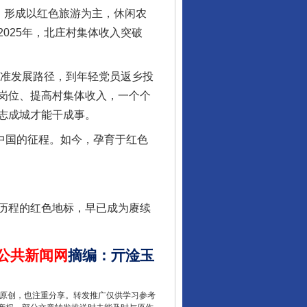
，形成以红色旅游为主，休闲农
025年，北庄村集体收入突破
行业协会接连发公告
找准发展路径，到年轻党员返乡投
岗位、提高村集体收入，一个个
志成城才能干成事。
中国的征程。如今，孕育于红色
历程的红色地标，早已成为赓续
让核能赋能千行百业
公共新闻网
摘编
：
亓淦玉
重原创，也注重分享。转发推广仅供学习参考