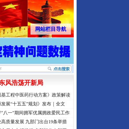
网站栏目导航
东风浩荡开新局
强基工程中医药行动方案》政策解读
发展“十五五”规划》发布｜全文
"八一"期间拥军优属拥政爱民工作
高质量发展 九部门出台19条举措