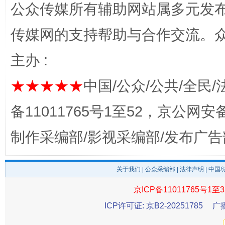
揭开“小金库”的免责幌子
公众传媒所有辅助网站属多元发
传媒网的支持帮助与合作交流。
主办 :
★★★★★
中国/公众/公共/全民/
备11011765号1至52，京公网安备：
制作采编部/影视采编部/发布广告
受贿1.44亿！段成刚被判无期
从幼儿
关于我们
|
公众采编部
|
法律声明
| 中国
京ICP备11011765号1至3
ICP许可证: 京B2-20251785
广