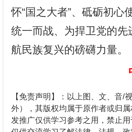
怀“国之大者”、砥砺初心
揭开“小金库”的免责幌子
统一而战、为捍卫党的先
航民族复兴的磅礴力量。
受贿1.44亿！段成刚被判无期
从幼儿
【免责声明】：以上图、文、音/
外），其版权均属于原作者或归属
发推广仅供学习参考之用，禁止用
仅供交流学习了解法律、法规、政