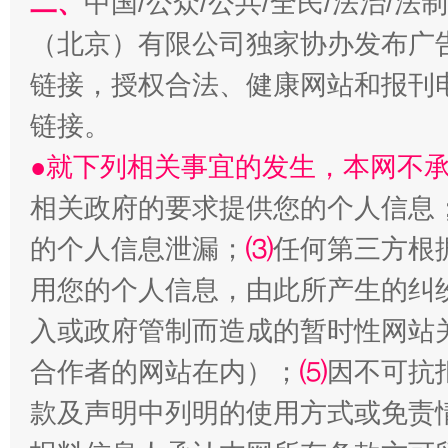
二、
中国/公众/公共/全民/法治/
（北京）有限公司独家协办发布广
链接，授权合法、健康网站和报刊
链接。
●就下列相关事宜的发生，本网不
国家大学科技园优化重塑工作
相关政府的要求提供您的个人信息
的个人信息泄漏；
⑶
任何第三方根
用您的个人信息，由此所产生的纠
入或政府管制而造成的暂时性网站
合作者的网站在内）；
⑸
因不可抗
款及声明中列明的使用方式或免责
扯下公款旅游的“隐身衣”
如何以同