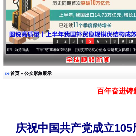
1
2
3
4
5
6
7
8
9
10
——百年“纪”事⑧加强纪律..
·[视频]
牢记初心使命 奋进复兴征程丨“转折之城”激荡..
·[
首页
»
公众形象展示
百年奋进铸
庆祝中国共产党成立10