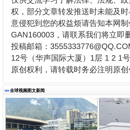
权，部分文章转发推送时未能及时
意侵犯到您的权益烦请告知本网制作采编
GAN160003，请联系我们将立即删
全民健身五年计划来了！等你上场
投稿邮箱：3555333776@QQ
12号（华声国际大厦）1层 1 2
原创权利，请转载时务必注明原创作
全球视频图文新闻
阿坝州三大球赛在茂县开幕
规模最