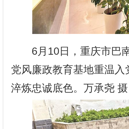
6月10日，重庆市巴南
党风廉政教育基地重温入
淬炼忠诚底色。万承尧 摄