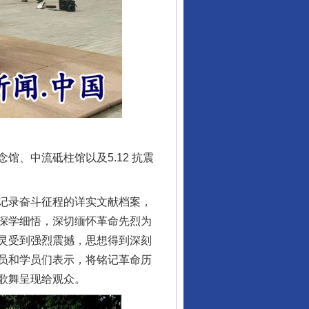
、中流砥柱馆以及5.12 抗震
记录奋斗征程的详实文献档案，
深学细悟，深切缅怀革命先烈为
灵受到强烈震撼，思想得到深刻
员和学员们表示，将铭记革命历
歌舞呈现给观众。