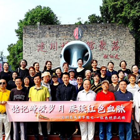
实
一纸欠条伤亲情 巡回调解促和解..