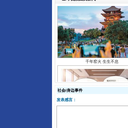
千年窑火 生生不息
社会/身边事件
揭开“小金库”的免责幌子
发表感言：