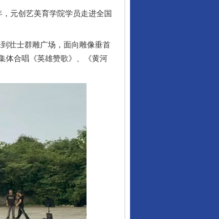
周年，元创艺美育学院学员走进全国
来到壮士群雕广场，面向雕像垂首
集体合唱《英雄赞歌》、《黄河