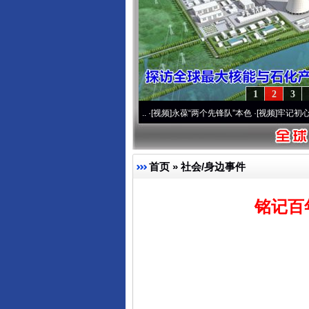
1
2
3
周年 深刻改变雪域高原..
·[视频]
永葆“两个先锋队”本色
·[视频]
牢记初心使命 奋进复兴
首页
»
社会/身边事件
铭记百