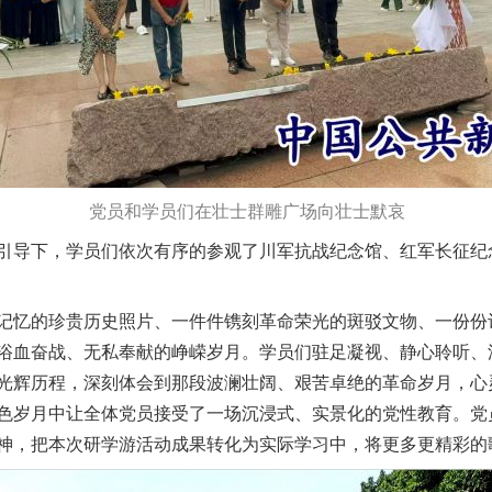
党员和学员们在壮士群雕广场向壮士默哀
下，学员们依次有序的参观了川军抗战纪念馆、红军长征纪念馆
忆的珍贵历史照片、一件件镌刻革命荣光的斑驳文物、一份份
浴血奋战、无私奉献的峥嵘岁月。学员们驻足凝视、静心聆听、
光辉历程，深刻体会到那段波澜壮阔、艰苦卓绝的革命岁月，心
色岁月中让全体党员接受了一场沉浸式、实景化的党性教育。党
神，把本次研学游活动成果转化为实际学习中，将更多更精彩的