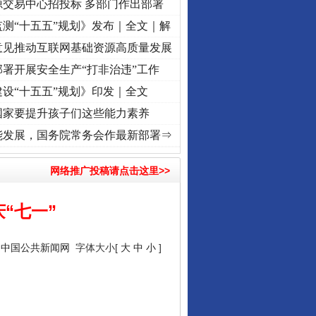
源交易中心招投标 多部门作出部署
测“十五五”规划》发布｜全文｜解
意见推动互联网基础资源高质量发展
署开展安全生产“打非治违”工作
设“十五五”规划》印发｜全文
国家要提升孩子们这些能力素养
牢记初心使命 奋进复兴征程丨“转折之城”激荡..
·[视频]
牢记初心使命 奋进复兴征程丨红船
能发展，国务院常务会作最新部署⇒
网络推广投稿请点击这里>>
“七一”
：
中国公共新闻网
字体大小[
大
中
小
]