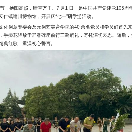
节，艳阳高照，晴空万里。7 月1 日，是中国共产党建党105
安仁镇建川博物馆，开展庆“七一”研学游活动。
创意专委会及元创艺美育学院的40 余名党员和学员们首先
，手捧花轻放于群雕碑座前行三鞠躬礼，寄托深切哀思。随后，
精典红歌，重温初心誓言。