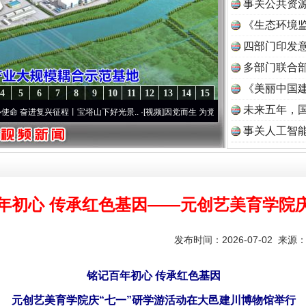
事关公共资
《生态环境监
读
四部门印发
多部门联合部
《美丽中国建
4
5
6
7
8
9
10
11
12
13
14
15
未来五年，
征程丨宝塔山下好光景..
·[视频]
因党而生 为党而战——百年“纪”事⑧加强纪律..
·[视频]
事关人工智
年初心 传承红色基因——元创艺美育学院庆
发布时间：2026-07-02 来源
铭记百年初心 传承红色基因
元创艺美育学院庆“七一”研学游活动在大邑建川博物馆举行