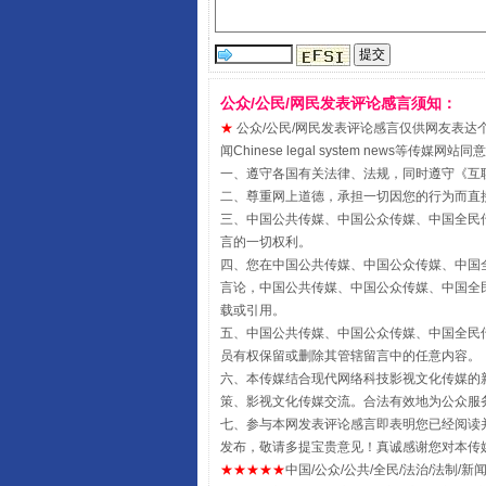
公众/公民/网民发表评论感言须知：
★
公众/公民/网民发表评论感言仅供网友表达个人看法
闻Chinese legal system new
受贿1.44亿！段成刚被判无期
一、遵守各国有关法律、法规，同时遵守《
互
二、尊重网上道德，承担一切因您的行为而直
三、中国公共传媒、中国公众传媒、中国全民传媒China 
言的一切权利。
四、您在中国公共传媒、中国公众传媒、中国全民传媒Chin
言论，中国公共传媒、中国公众传媒、中国全民传媒China
载或引用。
五、中国公共传媒、中国公众传媒、中国全民传媒China 
员有权保留或删除其管辖留言中的任意内容。
六、本传媒结合现代网络科技影视文化传媒的新
策、影视文化传媒交流。合法有效地为公众服
七、参与本网发表评论感言即表明您已经阅读并
全民健身五年计划来了！等你上
发布，敬请多提宝贵意见！真诚感谢您对本传
★★★★★
中国/公众/公共/全民/法治/法制/新闻