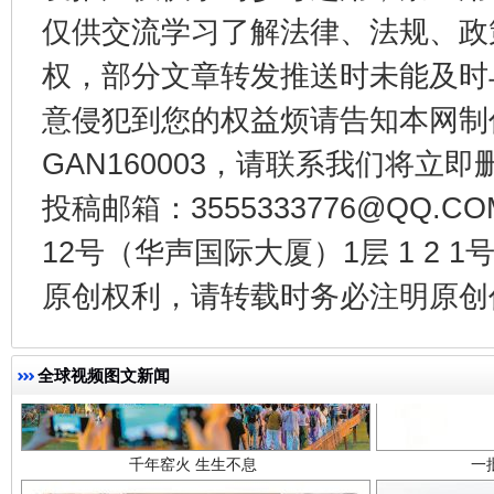
仅供交流学习了解法律、法规、政
东山县通报“牛蛙产品抗生素超标问题”
法
权，部分文章转发推送时未能及时
意侵犯到您的权益烦请告知本网制作采编
GAN160003，请联系我们将立即删
投稿邮箱：3555333776@QQ
12号（华声国际大厦）1层 1 2
原创权利，请转载时务必注明原创作
千年窑火 生生不息
一
全球视频图文新闻