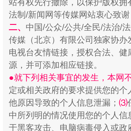
站有权先行撤除，以保护版权拥有者
法制/新闻网等传媒网站衷心致谢
揭开“小金库”的免责幌子
二、
中国/公众/公共/全民/法治
传媒（北京）有限公司独家协办
电视台友情链接，授权合法、健
源，并可添加相应链接。
●就下列相关事宜的发生，本网
定或相关政府的要求提供您的个
他原因导致的个人信息泄漏；
⑶
受贿1.44亿！段成刚被判无期
从幼儿
中所列明的情况使用您的个人信
于黑客攻击、电脑病毒侵入或政