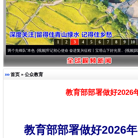
1
2
3
4
5
6
7
8
9
10
先锋队”本色
·[视频]
牢记初心使命 奋进复兴征程丨宝塔山下好光景..
·[视频]
因党而生 为党
首页
»
公众教育
教育部部署做好202
教育部部署做好2026