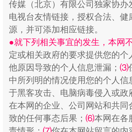
传媒（北京）有限公司独家协办
电视台友情链接，授权合法、健
源，并可添加相应链接。
●就下列相关事宜的发生，本网
受贿1.44亿！段成刚被判无期
从幼儿
定或相关政府的要求提供您的个
他原因导致的个人信息泄漏；
⑶
中所列明的情况使用您的个人信
于黑客攻击、电脑病毒侵入或政
在本网的企业、公司网站和共同
致的任何事态后果；
⑹
本网在各
责情形；
⑺
你在本网站留言的内
全民健身五年计划来了！等你上场