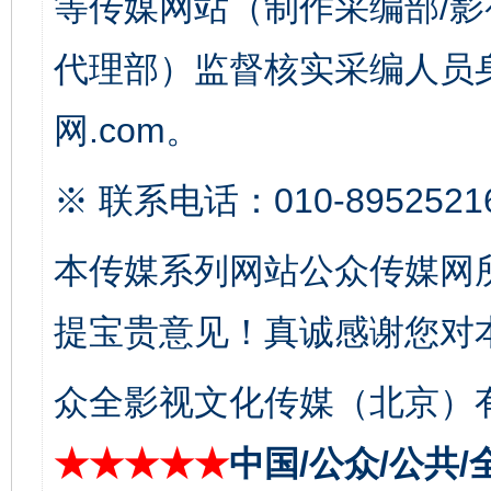
等传媒网站（制作采编部/影
完善运行机制助力责任有效落实
一纸欠条
代理部）监督核实采编人员身
网.com。
※ 联系电话：010-8952521
本传媒系列网站公众传媒网
提宝贵意见！真诚感谢您对
东山县通报“牛蛙产品抗生素超标问题”
法
众全影视文化传媒（北京）有
★★★★★
中国/公众/公共/