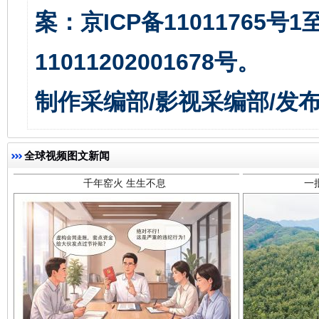
案：京ICP备11011765号
11011202001678号。
千年窑火 生生不息
一
制作采编部/影视采编部/发
全球视频图文新闻
揭开“小金库”的免责幌子