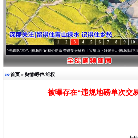
1
2
3
4
5
6
7
8
9
10
”本色
·[视频]
牢记初心使命 奋进复兴征程丨宝塔山下好光景..
·[视频]
因党而生 为党而战
首页
»
舆情/呼声/维权
被曝存在“违规地磅单次交