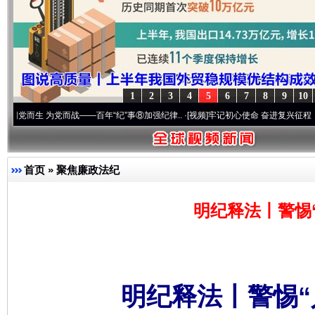
1
2
3
4
5
6
7
8
9
10
为党而战——百年“纪”事⑧加强纪律..
·[视频]
牢记初心使命 奋进复兴征程丨“转折之城”激
首页
»
聚焦廉政法纪
明纪释法丨警惕
明纪释法丨警惕“