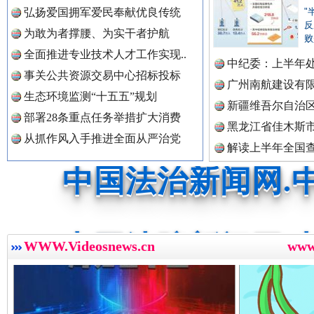
中国公共新闻网.
弘扬爱国拥军爱民奉献优良传统
"
反
为敢为者撑腰、为实干者护航
败
祁连巍巍树丰碑
高回报
全面推进专业技术人才工作实现..
中纪委：上半年处
中国法制新闻网.
事关公共资源交易中心招标投标
广州南航建设有
生态环境监测“十五五”规划
新疆维吾尔自治
部署28条重点任务举措扩大消费
黑龙江省佳木斯
中国法治新闻网.
从抓作风入手推进全面从严治党
解读上半年全国
数据
中国法院新闻网.
一枚“钉子”竟然扎入要害部门
WWW.Videosnews.cn
ww
中国检察新闻网.