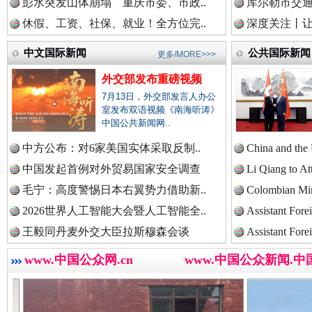
彭水突发山体崩塌 重庆市委、市政..
库尔勒市交通
中国检察新闻网.
休假、工资、社保、就业！全方位完..
深度关注丨让
中文国际新闻
公共国际新闻
更多/MORE>>>
外交部发布重磅视频
中国医药新闻网.
世界屋脊 天路回响
永
7月13日，外交部发言人办公
室发布双语视频《南海听涛》
中国公共新闻网..
中国企业新闻网.
中方公布：对6家美国实体采取反制..
China and the
中国发起首例对外贸易国家安全调查
Li Qiang to At
毛宁：高度警惕日本右翼势力借助新..
Colombian Mini
2026世界人工智能大会暨人工智能全..
Assistant Fore
中国农业新闻网.
王毅同丹麦外交大臣拉斯穆森会谈
Assistant Fore
www.中国公众网.cn
www.中国公众新闻.中
红船起航处 潮起向未来
广州首
中国视频新闻网.