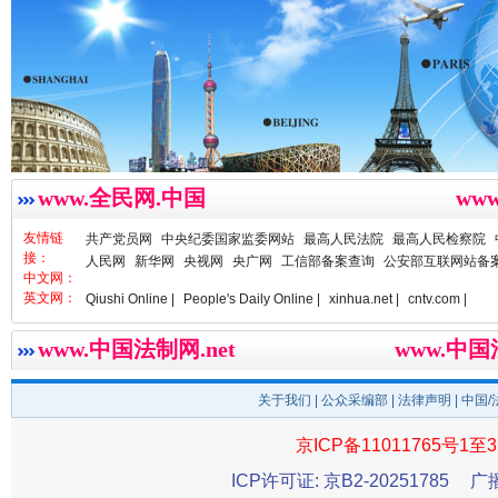
www.全民网.中国
ww
春天里的科技盛宴
友情链
共产党员网
中央纪委国家监委网站
最高人民法院
最高人民检察院
接：
人民网
新华网
央视网
央广网
工信部备案查询
公安部互联网站备
中文网：
英文网：
Qiushi Online |
People's Daily Online |
xinhua.net |
cntv.com |
www.中国法制网.net
www.中
关于我们
|
公众采编部
|
法律声明
| 中国
京ICP备11011765号1至3
ICP许可证: 京B2-20251785
广