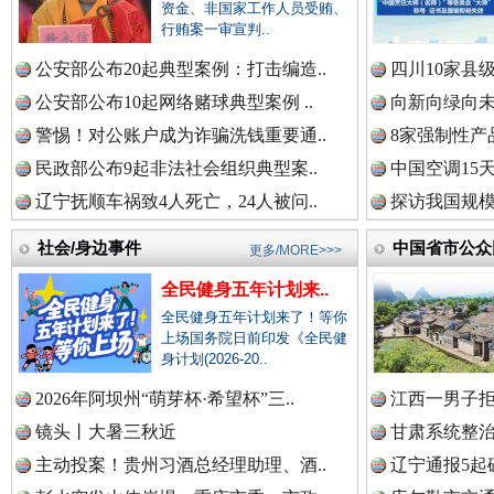
中国公民新闻网.
资金、非国家工作人员受贿、
行贿案一审宣判..
巳巳如意，开工大吉！
三轮上
公安部公布20起典型案例：打击编造..
四川10家县
中国公共新闻网.
公安部公布10起网络赌球典型案例 ..
向新向绿向未
警惕！对公账户成为诈骗洗钱重要通..
8家强制性产
民政部公布9起非法社会组织典型案..
中国空调15
辽宁抚顺车祸致4人死亡，24人被问..
中国法制新闻网.
探访我国规模
社会/身边事件
中国省市公众
更多/MORE>>>
全民健身五年计划来..
中国法治新闻网.
全民健身五年计划来了！等你
“后车司机肯定在骂我”
上场国务院日前印发《全民健
全民健身
身计划(2026-20..
2026年阿坝州“萌芽杯·希望杯”三..
江西一男子拒
中国法院新闻网.
镜头丨大暑三秋近
甘肃系统整治
主动投案！贵州习酒总经理助理、酒..
辽宁通报5起