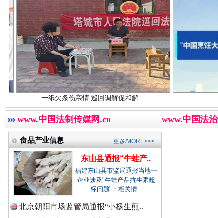
中国廉政法纪网.
中国律师在线.中
一纸欠条伤亲情 巡回调解促和解..
行业协会接连
三年瞒报超千万 隐匿收入偷税被查处..
中国参政网.中
www.中国法制传媒网.cn
www.中国法治
食品产业信息
更多/MORE>>>
东山县通报“牛蛙产..
福建东山县市监局通报当地一
企业涉及"牛蛙产品抗生素超
标问题"：相关情..
北京朝阳市场监管局通报“小杨生煎..