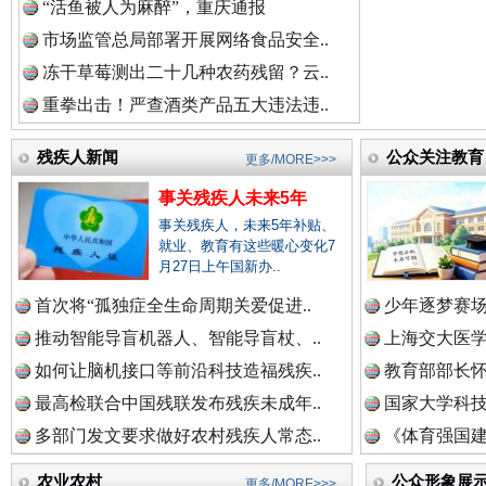
“活鱼被人为麻醉”，重庆通报
祁连巍巍树丰碑
高回报
市场监管总局部署开展网络食品安全..
冻干草莓测出二十几种农药残留？云..
重拳出击！严查酒类产品五大违法违..
残疾人新闻
公众关注教育
更多/MORE>>>
事关残疾人未来5年
事关残疾人，未来5年补贴、
就业、教育有这些暖心变化7
月27日上午国新办..
首次将“孤独症全生命周期关爱促进..
少年逐梦赛场
一枚“钉子”竟然扎入要害部门
推动智能导盲机器人、智能导盲杖、..
上海交大医
如何让脑机接口等前沿科技造福残疾..
教育部部长怀
最高检联合中国残联发布残疾未成年..
国家大学科技
多部门发文要求做好农村残疾人常态..
《体育强国建
农业农村
公众形象展
更多/MORE>>>