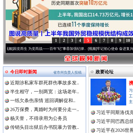
1
2
3
4
5
6
7
8
9
10
世界屋脊 天路回响
永
而生 为党而战——百年“纪”事⑧加强纪律..
·[视频]
牢记初心使命 奋进复兴征程丨“转折之
今日即时新闻
政要论坛
省市州负责人投稿
近期涉私家车群死群伤事故多发..
习
半生相守，一别两宽：这场老年..
工
一纸欠条伤亲情 巡回调解促和..
主
26万保费，离婚时为何要分走一..
习近平同斯洛伐
杨天誉，不得录用为公务员
习近平同巴西总
红船起航处 潮起向未来
广州首
传销头目出狱后办书院暴力管教..
习近平在2026