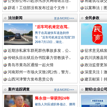
公安部公布25起涉汛涉灾网络谣言违..
将建筑垃圾
辟谣！工信部没有发布过这个文件！
以案释法｜图“
中国律师在线.中
法治新闻
全民参政
更多/MORE>>>
“后车司机肯定在骂..
男子在高速快车道急刹停
中国参政网.中
车："后车司机肯定在骂我"20
26年7月13日，湖北..
近期涉私家车群死群伤事故多发，公..
征求意见稿发
春天里的科技盛宴
传销头目出狱后办书院暴力管教孩子..
四川洪雅县同
中国全民新闻网.
青岛市黄岛区通报一起火情
政治监督更
河南郑州一市场火灾致2死2伤，警方..
深度关注丨
山西河津警方发布悬赏公告
建言献策丨持
中国公众新闻网.
案件追踪调查
财经/企业公
更多/MORE>>>
释永信一审获刑24年
被告人刘应成职务侵占、挪用