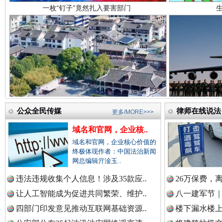
中国医药新闻网.
中国企业新闻网.
雄关漫道展新颜
“
公众全民传媒
中国农业新闻网.
律师在线说法
更多/MORE>>>
域名和官网，企业核..
域名和官网，企业核心价值的
终极体现作者：中国法治新闻
中国视频新闻网.
网总编辑亓淦玉..
违法违规收集个人信息！涉及35款应..
26万保费，
让人工智能成为促进共同繁荣、维护..
八一建军节｜
衣柜里的秘密
高速路上
中国廉政法纪网.
四部门印发意见推动互联网基础资源..
楼下漏水楼上