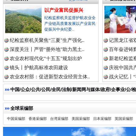
以产业富民促振兴
纪检监察机关监督护航农业全
产业链高质量发展以产业富民
促振兴中央纪委..
雄关漫道展新颜
“
纪检监察机关聚焦“三夏”生产强化..
记黑龙江省双
深度关注丨严管“册外地”助力黑土..
百年奋进铸辉
农业农村现代化“十五五”规划出炉
新老纪检监察
镜头丨护航高标准农田建设
庆祝中国共产
农业农村部：促进新型农业经营主体..
战火记忆丨“
中国/公众/公共/公民/全民/法制/新闻网与媒体/政府/企事业/
全球采编部
衣柜里的秘密
高速路上
中国采编部
香港采编部
台湾采编部
美国采编部
日本采编部
英国采编部