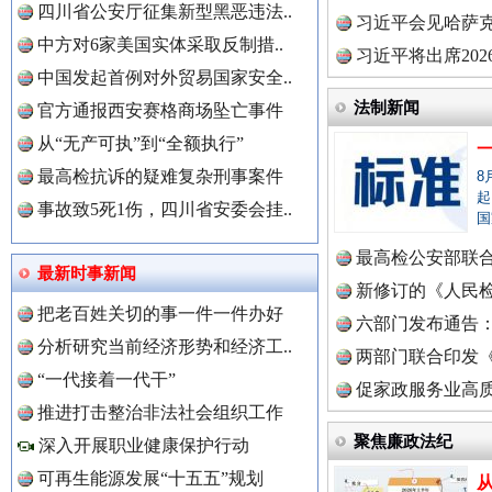
四川省公安厅征集新型黑恶违法..
理高级..
习近平会见哈萨
中方对6家美国实体采取反制措..
习近平将出席20
中国发起首例对外贸易国家安全..
球治理..
法制新闻
官方通报西安赛格商场坠亡事件
从“无产可执”到“全额执行”
最高检抗诉的疑难复杂刑事案件
8
中国全民新闻网.
起
事故致5死1伤，四川省安委会挂..
国
最高检公安部联
三年瞒报超千万 隐匿收入偷税被查处..
最新时事新闻
中国公众新闻网.
周岁未..
新修订的《人民
把老百姓关切的事一件一件办好
布
六部门发布通告
分析研究当前经济形势和经济工..
两部门联合印发
“一代接着一代干”
定》
促家政服务业高质
中国公民新闻网.
推进打击整治非法社会组织工作
聚焦廉政法纪
深入开展职业健康保护行动
可再生能源发展“十五五”规划